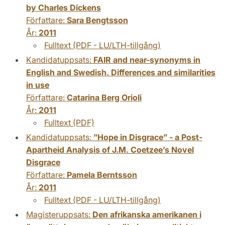
by Charles Dickens
Författare:
Sara Bengtsson
År:
2011
Fulltext (PDF - LU/LTH-tillgång)
Kandidatuppsats:
FAIR and near-synonyms in
English and Swedish. Differences and similarities
in use
Författare:
Catarina Berg Orioli
År:
2011
Fulltext (PDF)
Kandidatuppsats:
”Hope in Disgrace” - a Post-
Apartheid Analysis of J.M. Coetzee’s Novel
Disgrace
Författare:
Pamela Berntsson
År:
2011
Fulltext (PDF - LU/LTH-tillgång)
Magisteruppsats:
Den afrikanska amerikanen i