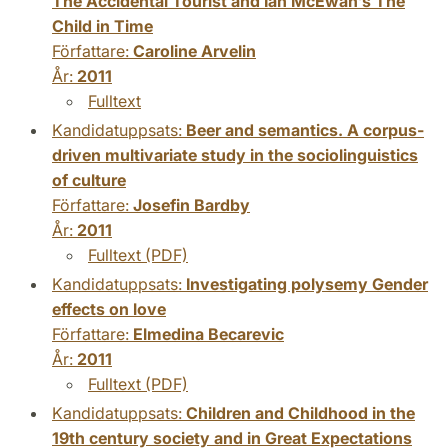
The Accidental Tourist and Ian McEwan’s The
Child in Time
Författare:
Caroline Arvelin
År:
2011
Fulltext
Kandidatuppsats:
Beer and semantics. A corpus-
driven multivariate study in the sociolinguistics
of culture
Författare:
Josefin Bardby
År:
2011
Fulltext (PDF)
Kandidatuppsats:
Investigating polysemy Gender
effects on love
Författare:
Elmedina Becarevic
År:
2011
Fulltext (PDF)
Kandidatuppsats:
Children and Childhood in the
19th century society and in Great Expectations