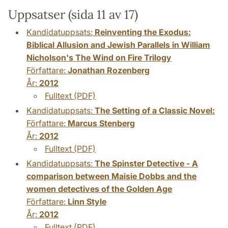
Uppsatser (sida 11 av 17)
Kandidatuppsats:
Reinventing the Exodus:
Biblical Allusion and Jewish Parallels in William
Nicholson's The Wind on Fire Trilogy
Författare:
Jonathan Rozenberg
År:
2012
Fulltext (PDF)
Kandidatuppsats:
The Setting of a Classic Novel:
Författare:
Marcus Stenberg
År:
2012
Fulltext (PDF)
Kandidatuppsats:
The Spinster Detective - A
comparison between Maisie Dobbs and the
women detectives of the Golden Age
Författare:
Linn Style
År:
2012
Fulltext (PDF)