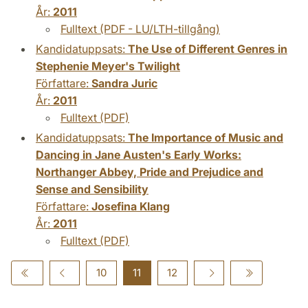
År:
2011
Fulltext (PDF - LU/LTH-tillgång)
Kandidatuppsats:
The Use of Different Genres in
Stephenie Meyer's Twilight
Författare:
Sandra Juric
År:
2011
Fulltext (PDF)
Kandidatuppsats:
The Importance of Music and
Dancing in Jane Austen's Early Works:
Northanger Abbey, Pride and Prejudice and
Sense and Sensibility
Författare:
Josefina Klang
År:
2011
Fulltext (PDF)
10
11
12