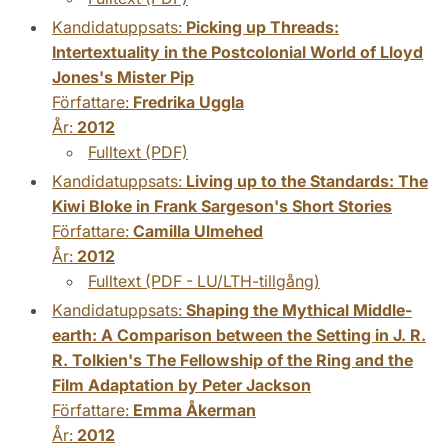
Kandidatuppsats:
Picking up Threads:
Intertextuality in the Postcolonial World of Lloyd
Jones's Mister Pip
Författare:
Fredrika Uggla
År:
2012
Fulltext (PDF)
Kandidatuppsats:
Living up to the Standards: The
Kiwi Bloke in Frank Sargeson's Short Stories
Författare:
Camilla Ulmehed
År:
2012
Fulltext (PDF - LU/LTH-tillgång)
Kandidatuppsats:
Shaping the Mythical Middle-
earth: A Comparison between the Setting in J. R.
R. Tolkien's The Fellowship of the Ring and the
Film Adaptation by Peter Jackson
Författare:
Emma Åkerman
År:
2012