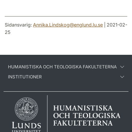
Sidansvarig:
Annika.Lindskog
@
englund.lu
.
se
| 2021-02-
25
HUMANISTISKA OCH TEOLOGISKA FAKULTETERNA
INSTITUTIONER