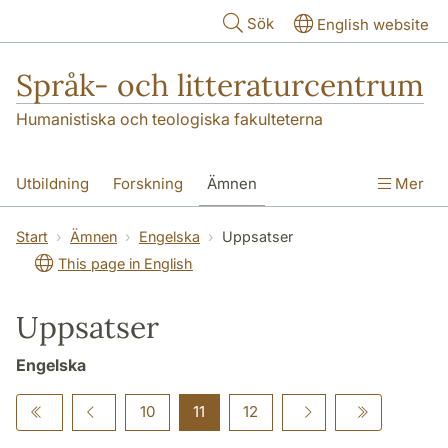
Hoppa till huvudinnehåll
Sök
English website
Språk- och litteraturcentrum
Humanistiska och teologiska fakulteterna
Utbildning
Forskning
Ämnen
Mer
SOL-husen
Kontakt
Institutionen
Start
Ämnen
Engelska
Uppsatser
This page in English
översättning till svenska
Uppsatser
Engelska
10
11
12