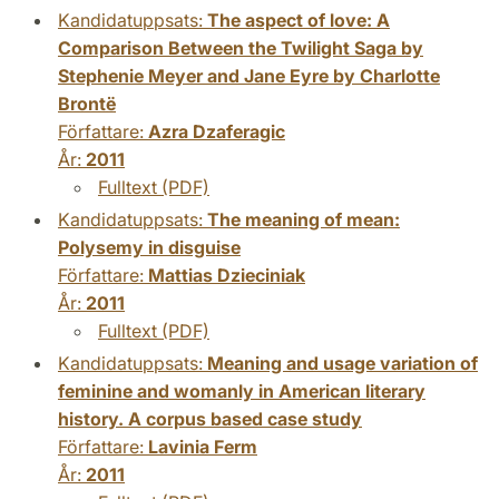
Kandidatuppsats:
The aspect of love: A
Comparison Between the Twilight Saga by
Stephenie Meyer and Jane Eyre by Charlotte
Brontë
Författare:
Azra Dzaferagic
År:
2011
Fulltext (PDF)
Kandidatuppsats:
The meaning of mean:
Polysemy in disguise
Författare:
Mattias Dzieciniak
År:
2011
Fulltext (PDF)
Kandidatuppsats:
Meaning and usage variation of
feminine and womanly in American literary
history. A corpus based case study
Författare:
Lavinia Ferm
År:
2011