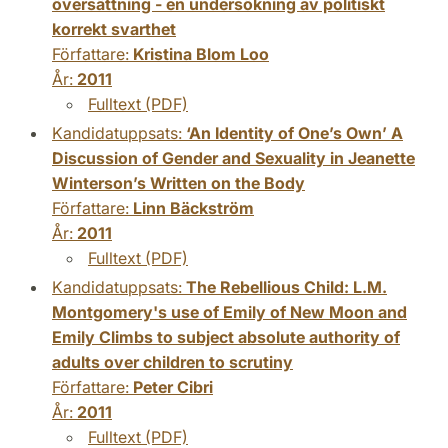
översättning - en undersökning av politiskt
korrekt svarthet
Författare:
Kristina Blom Loo
År:
2011
Fulltext (PDF)
Kandidatuppsats:
‘An Identity of One’s Own’ A
Discussion of Gender and Sexuality in Jeanette
Winterson’s Written on the Body
Författare:
Linn Bäckström
År:
2011
Fulltext (PDF)
Kandidatuppsats:
The Rebellious Child: L.M.
Montgomery's use of Emily of New Moon and
Emily Climbs to subject absolute authority of
adults over children to scrutiny
Författare:
Peter Cibri
År:
2011
Fulltext (PDF)