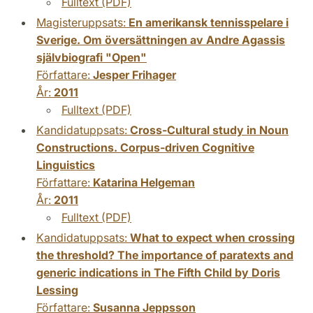
Fulltext (PDF)
Magisteruppsats:
En amerikansk tennisspelare i
Sverige. Om översättningen av Andre Agassis
självbiografi "Open"
Författare:
Jesper Frihager
År:
2011
Fulltext (PDF)
Kandidatuppsats:
Cross-Cultural study in Noun
Constructions. Corpus-driven Cognitive
Linguistics
Författare:
Katarina Helgeman
År:
2011
Fulltext (PDF)
Kandidatuppsats:
What to expect when crossing
the threshold? The importance of paratexts and
generic indications in The Fifth Child by Doris
Lessing
Författare:
Susanna Jeppsson