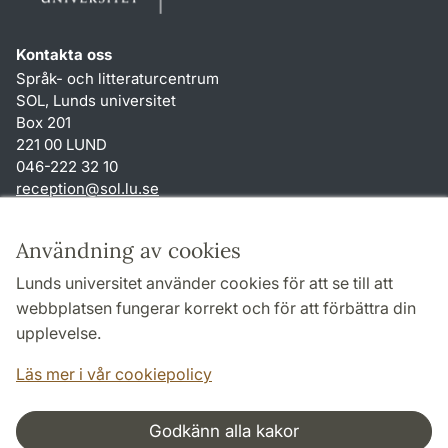
Kontakta oss
Språk- och litteraturcentrum
SOL, Lunds universitet
Box 201
221 00 LUND
046-222 32 10
reception
@
sol.lu
.
se
Genvägar
Användning av cookies
Om webbplatsen och cookies
Lunds universitet använder cookies för att se till att
Behandling av personuppgifter
webbplatsen fungerar korrekt och för att förbättra din
Tillgänglighetsredogörelse
upplevelse.
TYPO3-login
Läs mer i vår cookiepolicy
Godkänn alla kakor