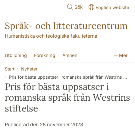
Hoppa till huvudinnehåll
Sök
English website
Språk- och litteraturcentrum
Humanistiska och teologiska fakulteterna
Utbildning
Forskning
Ämnen
Mer
SOL-husen
Kontakt
Institutionen
Start
Nyheter
Pris för bästa uppsatser i romanska språk från Westrins stiftelse
översättning till svenska
Pris för bästa uppsatser i
romanska språk från Westrins
stiftelse
Publicerad den 28 november 2023