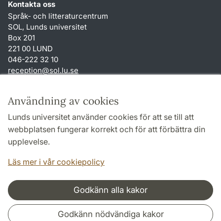
Kontakta oss
Språk- och litteraturcentrum
SOL, Lunds universitet
Box 201
221 00 LUND
046-222 32 10
reception
@
sol.lu
.
se
Genvägar
Användning av cookies
Om webbplatsen och cookies
Lunds universitet använder cookies för att se till att
Behandling av personuppgifter
webbplatsen fungerar korrekt och för att förbättra din
Tillgänglighetsredogörelse
upplevelse.
TYPO3-login
Läs mer i vår cookiepolicy
Godkänn alla kakor
Samarbeten och nätverk
Godkänn nödvändiga kakor