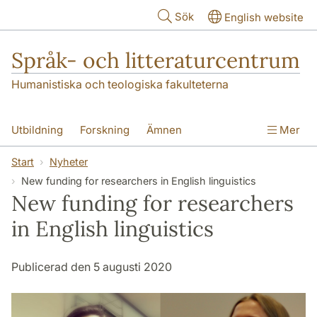
Hoppa till huvudinnehåll
Sök
English website
Språk- och litteraturcentrum
Humanistiska och teologiska fakulteterna
Utbildning
Forskning
Ämnen
Mer
SOL-husen
Kontakt
Institutionen
Start
Nyheter
New funding for researchers in English linguistics
översättning till svenska
New funding for researchers
in English linguistics
Publicerad den 5 augusti 2020