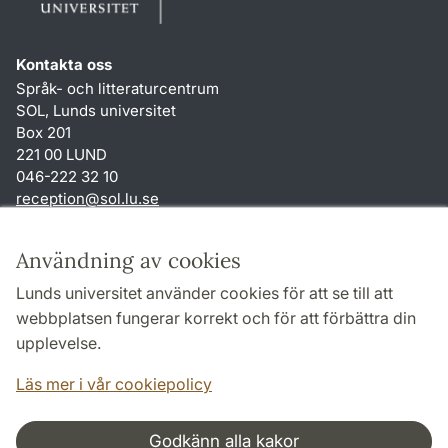
Kontakta oss
Språk- och litteraturcentrum
SOL, Lunds universitet
Box 201
221 00 LUND
046-222 32 10
reception
@
sol.lu
.
se
Genvägar
Användning av cookies
Om webbplatsen och cookies
Lunds universitet använder cookies för att se till att
Behandling av personuppgifter
webbplatsen fungerar korrekt och för att förbättra din
Tillgänglighetsredogörelse
upplevelse.
TYPO3-login
Läs mer i vår cookiepolicy
Godkänn alla kakor