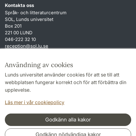
Kontakta oss
Språk- och litteraturcentrum
SOL, Lunds universitet
Box 201
221 00 LUND
046-222 32 10
reception
@
sol.lu
.
se
Genvägar
Användning av cookies
Om webbplatsen och cookies
Lunds universitet använder cookies för att se till att
Behandling av personuppgifter
webbplatsen fungerar korrekt och för att förbättra din
Tillgänglighetsredogörelse
upplevelse.
TYPO3-login
Läs mer i vår cookiepolicy
Godkänn alla kakor
Samarbeten och nätverk
Godkänn nödvändiga kakor