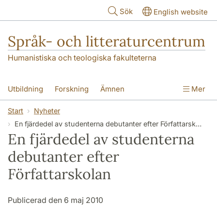
Hoppa till huvudinnehåll
Sök
English website
Språk- och litteraturcentrum
Humanistiska och teologiska fakulteterna
Utbildning
Forskning
Ämnen
Mer
SOL-husen
Kontakt
Institutionen
Start
Nyheter
En fjärdedel av studenterna debutanter efter Författarskolan
översättning till svenska
En fjärdedel av studenterna
debutanter efter
Författarskolan
Publicerad den 6 maj 2010