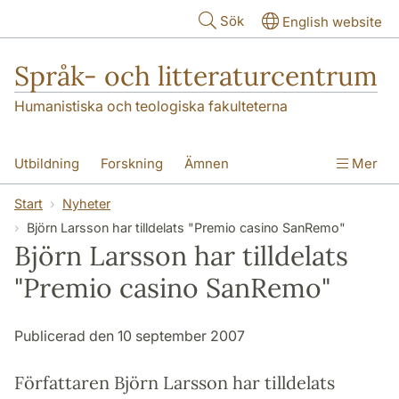
Hoppa till huvudinnehåll
Sök
English website
Språk- och litteraturcentrum
Humanistiska och teologiska fakulteterna
Utbildning
Forskning
Ämnen
Mer
SOL-husen
Kontakt
Institutionen
Start
Nyheter
Björn Larsson har tilldelats "Premio casino SanRemo"
översättning till svenska
Björn Larsson har tilldelats
"Premio casino SanRemo"
Publicerad den 10 september 2007
Författaren Björn Larsson har tilldelats