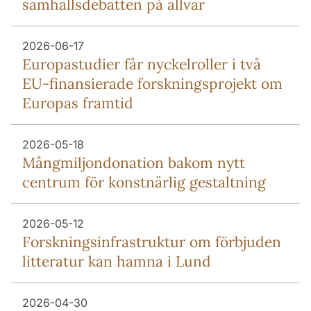
samhällsdebatten på allvar
2026-06-17
Europa­studier får nyckel­roller i två
EU-finansierade forsknings­projekt om
Europas framtid
2026-05-18
Mång­miljon­donation bakom nytt
centrum för konstnärlig gestaltning
2026-05-12
Forsknings­infrastruktur om förbjuden
litteratur kan hamna i Lund
2026-04-30