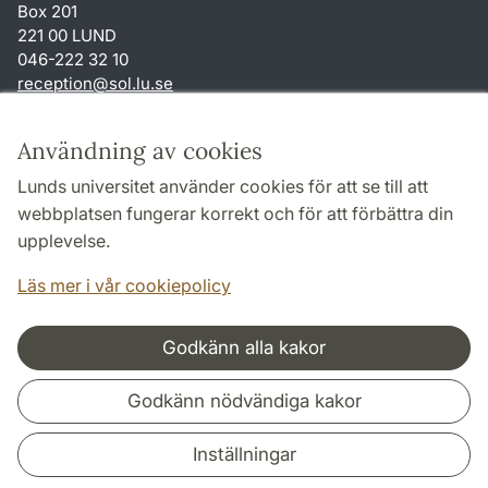
Box 201
221 00 LUND
046-222 32 10
reception
@
sol.lu
.
se
Genvägar
Användning av cookies
Om webbplatsen och cookies
Lunds universitet använder cookies för att se till att
Behandling av personuppgifter
webbplatsen fungerar korrekt och för att förbättra din
Tillgänglighetsredogörelse
upplevelse.
TYPO3-login
Läs mer i vår cookiepolicy
Godkänn alla kakor
Samarbeten och nätverk
Godkänn nödvändiga kakor
Inställningar