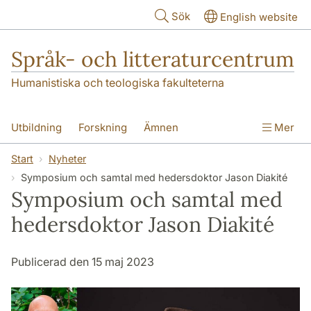
Hoppa till huvudinnehåll
Sök
English website
Språk- och litteraturcentrum
Humanistiska och teologiska fakulteterna
Utbildning
Forskning
Ämnen
Mer
SOL-husen
Kontakt
Institutionen
Start
Nyheter
Symposium och samtal med hedersdoktor Jason Diakité
översättning till svenska
Symposium och samtal med
hedersdoktor Jason Diakité
Publicerad den 15 maj 2023