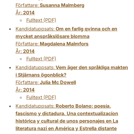
Författare:
Susanna Malmberg
År:
2014
Fulltext (PDF)
Kandidatuppsats:
Om en farlig qvinna och en
mycket anspråkslösare blomma
Författare:
Magdalena Malmfors
År:
2014
Fulltext (PDF)
Kandidatuppsats:
Vem äger den språkliga makten
i Stjärnans ögonblick?
Författare:
Julia Mc Dowell
År:
2014
Fulltext (PDF)
Kandidatuppsats:
Roberto Bolano: poesía,
fascismo y dictadura. Una contextualizacíon
histórica y cultural de unos personajes en La
literatura nazi en América y Estrella distante