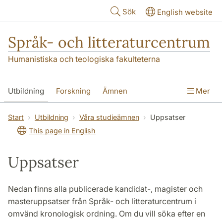
Hoppa till huvudinnehåll
Sök
English website
Språk- och litteraturcentrum
Humanistiska och teologiska fakulteterna
Utbildning
Forskning
Ämnen
Mer
SOL-husen
Kontakt
Institutionen
Start
Utbildning
Våra studieämnen
Uppsatser
This page in English
översättning till svenska
Uppsatser
Nedan finns alla publicerade kandidat-, magister och
masteruppsatser från Språk- och litteraturcentrum i
omvänd kronologisk ordning. Om du vill söka efter en