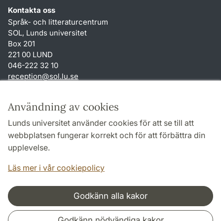
Kontakta oss
Språk- och litteraturcentrum
SOL, Lunds universitet
Box 201
221 00 LUND
046-222 32 10
reception
@
sol.lu
.
se
Genvägar
Användning av cookies
Om webbplatsen och cookies
Lunds universitet använder cookies för att se till att
Behandling av personuppgifter
webbplatsen fungerar korrekt och för att förbättra din
Tillgänglighetsredogörelse
upplevelse.
TYPO3-login
Läs mer i vår cookiepolicy
Godkänn alla kakor
Samarbeten och nätverk
Godkänn nödvändiga kakor