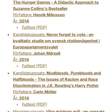
The Hunger Games - A Didactic Approach to
Suzanne Collins's Bestseller
Författare:
Henrik Månsson
År:
2014
Fulltext (PDF)
Kandidatuppsats:
Never forget to vote : en
kvalitativ studie om svensk röstbenägenhet i
Europaparlamentsvalet
Författare:
Johan Mårsell
År:
2014
Fulltext (PDF)
Kandidatuppsats:
Mudbloods, Purebloods and
Halfbloods - The Issues of Racism and Race
Discrimination in J.K. Rowling's Harry Potter
Författare:
Carin Möller
År:
2014
Fulltext (PDF)
Magisteruppsats:
Våra mödrars mål : en uppsats