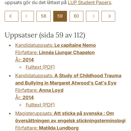
uppsats gör du det lättast på
LUP Student Papers
.
58
59
60
Uppsatser (sida 59 av 112)
Kandidatuppsats:
Le capitaine Nemo
Författare:
Linnéa Ljungar Chapelon
År:
2014
Fulltext (PDF)
Kandidatuppsats:
A Study of Childhood Trauma
and Bullying in Margaret Atwood's Cat's Eye
Författare:
Anna Loyd
År:
2014
Fulltext (PDF)
Magisteruppsats:
Att sticka på svenska : Om
översättningen av engelsk stickningsterminologi
Författare:
Matilda Lundborg