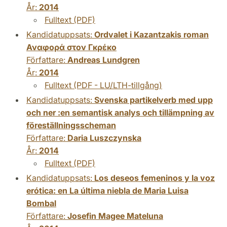
År:
2014
Fulltext (PDF)
Kandidatuppsats:
Ordvalet i Kazantzakis roman
Αναφορά στον Γκρέκο
Författare:
Andreas Lundgren
År:
2014
Fulltext (PDF - LU/LTH-tillgång)
Kandidatuppsats:
Svenska partikelverb med upp
och ner :en semantisk analys och tillämpning av
föreställningsscheman
Författare:
Daria Luszczynska
År:
2014
Fulltext (PDF)
Kandidatuppsats:
Los deseos femeninos y la voz
erótica: en La última niebla de Maria Luisa
Bombal
Författare:
Josefin Magee Mateluna