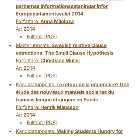
partiernas informationssatsningar inför
Europaparlamentsvalet 2014
Författare:
Anna Miloloza
År:
2014
Fulltext (PDF)
Masteruppsats:
Swedish relative clause
extractions: The Small Clause Hypothesis
Författare:
Christiane Müller
År:
2014
Fulltext (PDF)
Kandidatuppsats:
Le retour de la grammaire? Une
étude des nouveaux manuels scolaires du
francais langue étrangère en Suède
Författare:
Henrik Månsson
År:
2014
Fulltext (PDF)
Kandidatuppsats:
Making Students Hungry for