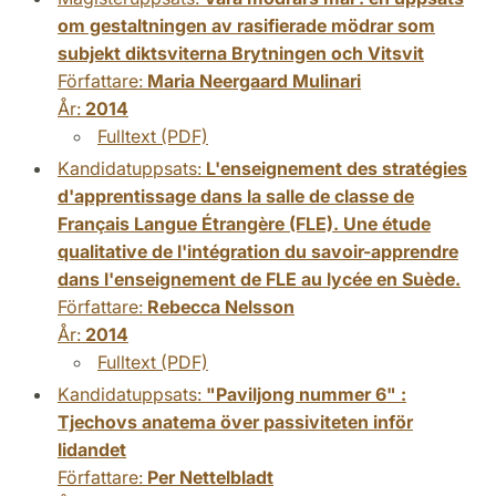
om gestaltningen av rasifierade mödrar som
subjekt diktsviterna Brytningen och Vitsvit
Författare:
Maria Neergaard Mulinari
År:
2014
Fulltext (PDF)
Kandidatuppsats:
L'enseignement des stratégies
d'apprentissage dans la salle de classe de
Français Langue Étrangère (FLE). Une étude
qualitative de l'intégration du savoir-apprendre
dans l'enseignement de FLE au lycée en Suède.
Författare:
Rebecca Nelsson
År:
2014
Fulltext (PDF)
Kandidatuppsats:
"Paviljong nummer 6" :
Tjechovs anatema över passiviteten inför
lidandet
Författare:
Per Nettelbladt