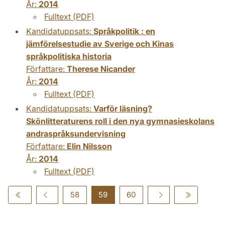
År:
2014
Fulltext (PDF)
Kandidatuppsats:
Språkpolitik : en
jämförelsestudie av Sverige och Kinas
språkpolitiska historia
Författare:
Therese Nicander
År:
2014
Fulltext (PDF)
Kandidatuppsats:
Varför läsning?
Skönlitteraturens roll i den nya gymnasieskolans
andraspråksundervisning
Författare:
Elin Nilsson
År:
2014
Fulltext (PDF)
58
59
60