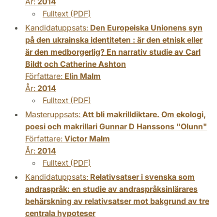
År:
2014
Fulltext (PDF)
Kandidatuppsats:
Den Europeiska Unionens syn
på den ukrainska identiteten : är den etnisk eller
är den medborgerlig? En narrativ studie av Carl
Bildt och Catherine Ashton
Författare:
Elin Malm
År:
2014
Fulltext (PDF)
Masteruppsats:
Att bli makrilldiktare. Om ekologi,
poesi och makrillari Gunnar D Hanssons "Olunn"
Författare:
Victor Malm
År:
2014
Fulltext (PDF)
Kandidatuppsats:
Relativsatser i svenska som
andraspråk: en studie av andraspråksinlärares
behärskning av relativsatser mot bakgrund av tre
centrala hypoteser