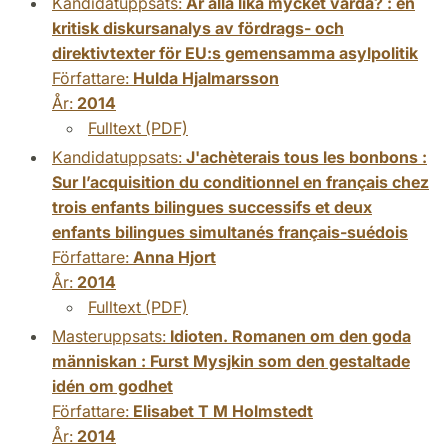
Kandidatuppsats:
Är alla lika mycket värda? : en
kritisk diskursanalys av fördrags- och
direktivtexter för EU:s gemensamma asylpolitik
Författare:
Hulda Hjalmarsson
År:
2014
Fulltext (PDF)
Kandidatuppsats:
J'achèterais tous les bonbons :
Sur l’acquisition du conditionnel en français chez
trois enfants bilingues successifs et deux
enfants bilingues simultanés français-suédois
Författare:
Anna Hjort
År:
2014
Fulltext (PDF)
Masteruppsats:
Idioten. Romanen om den goda
människan : Furst Mysjkin som den gestaltade
idén om godhet
Författare:
Elisabet T M Holmstedt
År:
2014