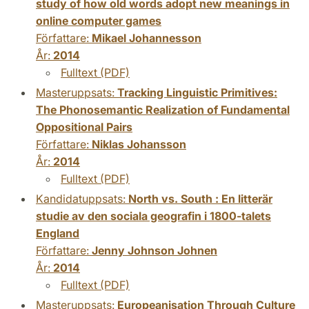
study of how old words adopt new meanings in
online computer games
Författare:
Mikael Johannesson
År:
2014
Fulltext (PDF)
Masteruppsats:
Tracking Linguistic Primitives:
The Phonosemantic Realization of Fundamental
Oppositional Pairs
Författare:
Niklas Johansson
År:
2014
Fulltext (PDF)
Kandidatuppsats:
North vs. South : En litterär
studie av den sociala geografin i 1800-talets
England
Författare:
Jenny Johnson Johnen
År:
2014
Fulltext (PDF)
Masteruppsats:
Europeanisation Through Culture