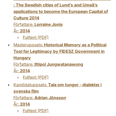
: The Swedish cities of Lund’s and Umeå’s
applications to become the European Capital of
Culture 2014
Författare:
Lorraine Jonis
År:
2014
Fulltext (PDF)
Masteruppsats:
Historical Memory as a Political
Tool for Legitimacy by FIDESZ Government in
Hungary
Författare:
Ittipol Jungwatanawong
År:
2014
Fulltext (PDF)
Kandidatuppsats:
Tala om tungor - dialekter i
svenska film
Författare:
Adrian Jönsson
År:
2014
Fulltext (PDF)