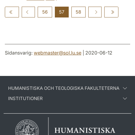
56
57
58
Sidansvarig:
webmaster
@
sol.lu
.
se
| 2020-06-12
HUMANISTISKA OCH TEOLOGISKA FAKULTETERNA
INSTITUTIONER