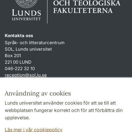
Kontakta oss
Språk- och litteraturcentrum
SOL, Lunds universitet
Box 201
221 00 LUND
046-222 32 10
reception
@
sol.lu
.
se
Genvägar
Användning av cookies
Om webbplatsen och cookies
Lunds universitet använder cookies för att se till att
Behandling av personuppgifter
webbplatsen fungerar korrekt och för att förbättra din
Tillgänglighetsredogörelse
upplevelse.
TYPO3-login
Läs mer i vår cookiepolicy