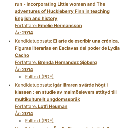
run - Incorporating Little women and The
adventures of Huckleberry Finn in teaching
English and history
Författare:
Emelie Hermansson
År:
2014
Kandidatuppsats:
El arte de escribir una crónica.
Figuras literarias en Esclavas del poder de Lydia
Cacho
Författare:
Brenda Hernandez Sjöberg
År:
2014
Fulltext (PDF)
Kandidatuppsats:
Igår läraren svärde högt i
klassen : en studie av malmöelevers attityd till
multikulturellt ungdomsspråk
Författare:
Lotfi Heuman
År:
2014
Fulltext (PDF)