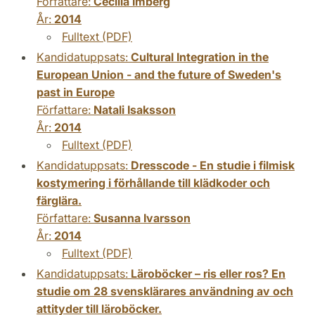
Författare:
Cecilia Imberg
År:
2014
Fulltext (PDF)
Kandidatuppsats:
Cultural Integration in the
European Union - and the future of Sweden's
past in Europe
Författare:
Natali Isaksson
År:
2014
Fulltext (PDF)
Kandidatuppsats:
Dresscode - En studie i filmisk
kostymering i förhållande till klädkoder och
färglära.
Författare:
Susanna Ivarsson
År:
2014
Fulltext (PDF)
Kandidatuppsats:
Läroböcker – ris eller ros? En
studie om 28 svensklärares användning av och
attityder till läroböcker.