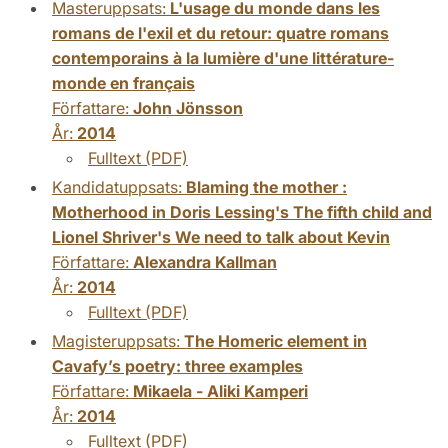
Masteruppsats:
L'usage du monde dans les
romans de l'exil et du retour: quatre romans
contemporains à la lumière d'une littérature-
monde en français
Författare:
John Jönsson
År:
2014
Fulltext (PDF)
Kandidatuppsats:
Blaming the mother :
Motherhood in Doris Lessing's The fifth child and
Lionel Shriver's We need to talk about Kevin
Författare:
Alexandra Kallman
År:
2014
Fulltext (PDF)
Magisteruppsats:
The Homeric element in
Cavafy’s poetry: three examples
Författare:
Mikaela - Aliki Kamperi
År:
2014
Fulltext (PDF)