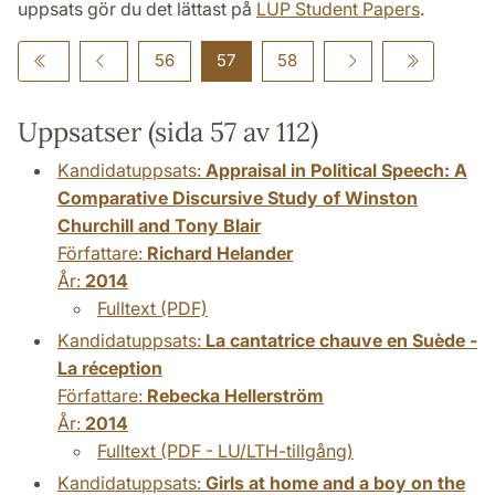
uppsats gör du det lättast på
LUP Student Papers
.
56
57
58
Uppsatser (sida 57 av 112)
Kandidatuppsats:
Appraisal in Political Speech: A
Comparative Discursive Study of Winston
Churchill and Tony Blair
Författare:
Richard Helander
År:
2014
Fulltext (PDF)
Kandidatuppsats:
La cantatrice chauve en Suède -
La réception
Författare:
Rebecka Hellerström
År:
2014
Fulltext (PDF - LU/LTH-tillgång)
Kandidatuppsats:
Girls at home and a boy on the