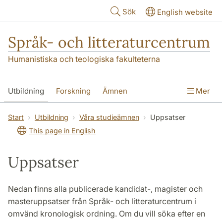
Hoppa till huvudinnehåll
Sök
English website
Språk- och litteraturcentrum
Humanistiska och teologiska fakulteterna
Utbildning
Forskning
Ämnen
Mer
SOL-husen
Kontakt
Institutionen
Start
Utbildning
Våra studieämnen
Uppsatser
This page in English
översättning till svenska
Uppsatser
Nedan finns alla publicerade kandidat-, magister och
masteruppsatser från Språk- och litteraturcentrum i
omvänd kronologisk ordning. Om du vill söka efter en