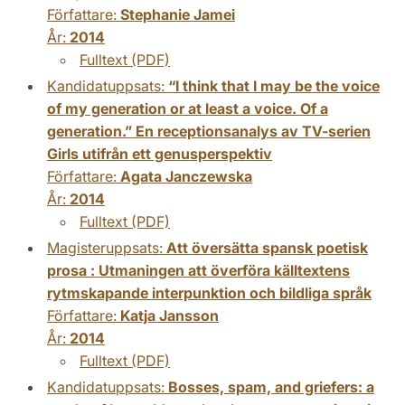
Författare:
Stephanie Jamei
År:
2014
Fulltext (PDF)
Kandidatuppsats:
“I think that I may be the voice
of my generation or at least a voice. Of a
generation.” En receptionsanalys av TV-serien
Girls utifrån ett genusperspektiv
Författare:
Agata Janczewska
År:
2014
Fulltext (PDF)
Magisteruppsats:
Att översätta spansk poetisk
prosa : Utmaningen att överföra källtextens
rytmskapande interpunktion och bildliga språk
Författare:
Katja Jansson
År:
2014
Fulltext (PDF)
Kandidatuppsats:
Bosses, spam, and griefers: a