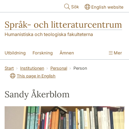
Hoppa till huvudinnehåll
Sök
English website
Språk- och litteraturcentrum
Humanistiska och teologiska fakulteterna
Utbildning
Forskning
Ämnen
Mer
SOL-husen
Kontakt
Institutionen
Start
Institutionen
Personal
Person
This page in English
översättning till svenska
Sandy Åkerblom