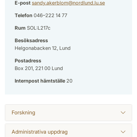
E-post
sandy.akerblom
@
nordlund.lu
.
se
Telefon
046–222 14 77
Rum
SOL:L217c
Besöksadress
Helgonabacken 12, Lund
Postadress
Box 201, 221 00 Lund
Internpost hämtställe
20
Forskning
Administrativa uppdrag