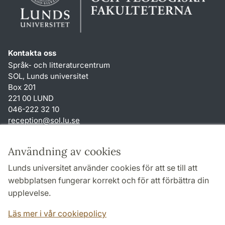
Kontakta oss
Språk- och litteraturcentrum
SOL, Lunds universitet
Box 201
221 00 LUND
046-222 32 10
reception
@
sol.lu
.
se
Genvägar
Användning av cookies
Om webbplatsen och cookies
Lunds universitet använder cookies för att se till att
Behandling av personuppgifter
webbplatsen fungerar korrekt och för att förbättra din
Tillgänglighetsredogörelse
upplevelse.
TYPO3-login
Läs mer i vår cookiepolicy