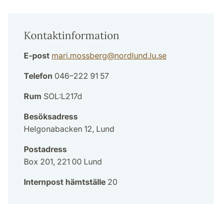
Kontaktinformation
E-post
mari.mossberg
@
nordlund.lu
.
se
Telefon
046–222 91 57
Rum
SOL:L217d
Besöksadress
Helgonabacken 12, Lund
Postadress
Box 201, 221 00 Lund
Internpost hämtställe
20