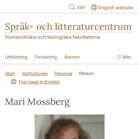
Hoppa till huvudinnehåll
Sök
English website
Språk- och litteraturcentrum
Humanistiska och teologiska fakulteterna
Utbildning
Forskning
Ämnen
Mer
SOL-husen
Kontakt
Institutionen
Start
Institutionen
Personal
Person
This page in English
översättning till svenska
Mari Mossberg