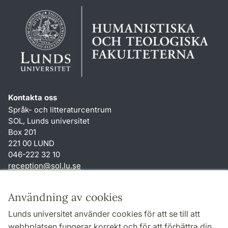
Kontakta oss
Språk- och litteraturcentrum
SOL, Lunds universitet
Box 201
221 00 LUND
046-222 32 10
reception
@
sol.lu
.
se
Genvägar
Användning av cookies
Om webbplatsen och cookies
Lunds universitet använder cookies för att se till att
Behandling av personuppgifter
webbplatsen fungerar korrekt och för att förbättra din