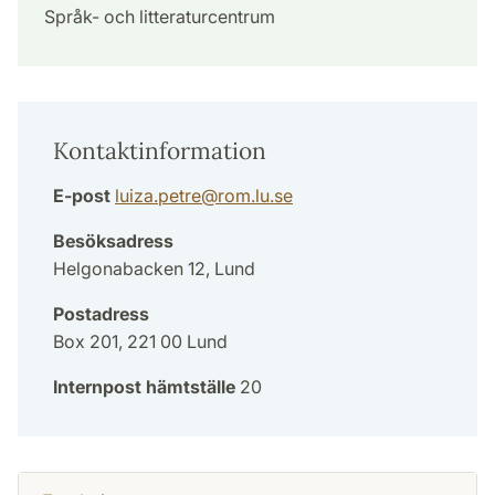
Språk- och litteraturcentrum
Kontaktinformation
E-post
luiza.petre
@
rom.lu
.
se
Besöksadress
Helgonabacken 12, Lund
Postadress
Box 201, 221 00 Lund
Internpost hämtställe
20