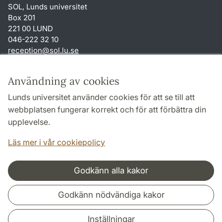
SOL, Lunds universitet
Box 201
221 00 LUND
046-222 32 10
reception
@
sol.lu
.
se
Genvägar
Användning av cookies
Om webbplatsen och cookies
Lunds universitet använder cookies för att se till att
Behandling av personuppgifter
webbplatsen fungerar korrekt och för att förbättra din
Tillgänglighetsredogörelse
upplevelse.
TYPO3-login
Läs mer i vår cookiepolicy
Godkänn alla kakor
Samarbeten och nätverk
Godkänn nödvändiga kakor
Inställningar