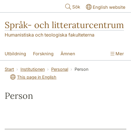
Hoppa till huvudinnehåll
Sök
English website
Språk- och litteraturcentrum
Humanistiska och teologiska fakulteterna
Utbildning
Forskning
Ämnen
Mer
SOL-husen
Kontakt
Institutionen
Start
Institutionen
Personal
Person
This page in English
översättning till svenska
Person