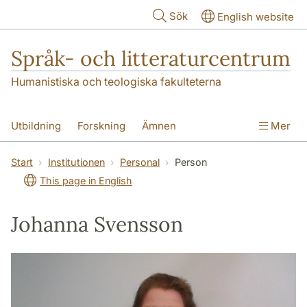
Hoppa till huvudinnehåll
Sök
English website
Språk- och litteraturcentrum
Humanistiska och teologiska fakulteterna
Utbildning
Forskning
Ämnen
Mer
SOL-husen
Kontakt
Institutionen
Start
Institutionen
Personal
Person
This page in English
översättning till svenska
Johanna Svensson