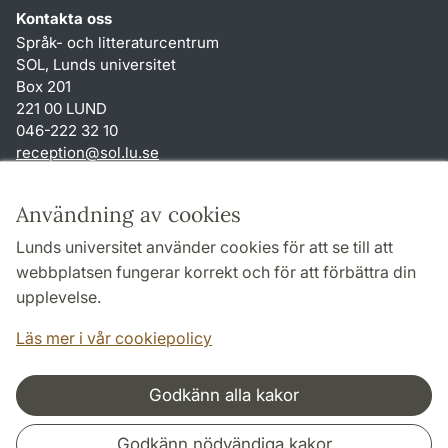
Kontakta oss
Språk- och litteraturcentrum
SOL, Lunds universitet
Box 201
221 00 LUND
046-222 32 10
reception
@
sol.lu
.
se
Genvägar
Användning av cookies
Om webbplatsen och cookies
Lunds universitet använder cookies för att se till att
Behandling av personuppgifter
webbplatsen fungerar korrekt och för att förbättra din
Tillgänglighetsredogörelse
upplevelse.
TYPO3-login
Läs mer i vår cookiepolicy
Godkänn alla kakor
Samarbeten och nätverk
Godkänn nödvändiga kakor