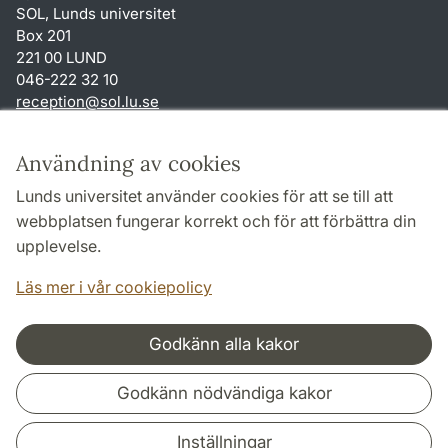
SOL, Lunds universitet
Box 201
221 00 LUND
046-222 32 10
reception
@
sol.lu
.
se
Genvägar
Användning av cookies
Om webbplatsen och cookies
Lunds universitet använder cookies för att se till att
Behandling av personuppgifter
webbplatsen fungerar korrekt och för att förbättra din
Tillgänglighetsredogörelse
upplevelse.
TYPO3-login
Läs mer i vår cookiepolicy
Godkänn alla kakor
Samarbeten och nätverk
Godkänn nödvändiga kakor
Inställningar