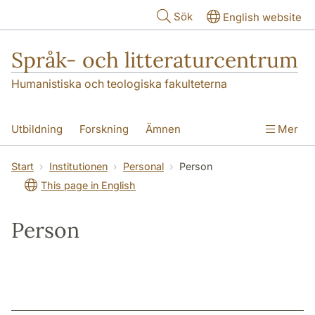
Hoppa till huvudinnehåll
Sök
English website
Språk- och litteraturcentrum
Humanistiska och teologiska fakulteterna
Utbildning
Forskning
Ämnen
Mer
SOL-husen
Kontakt
Institutionen
Start
Institutionen
Personal
Person
This page in English
översättning till svenska
Person