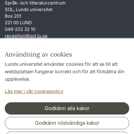
Språk- och litteraturcentrum
SOL, Lunds universitet
Box 201
221 00 LUND
046-222 32 10
reception
@
sol.lu
.
se
Genvägar
Användning av cookies
Om webbplatsen och cookies
Lunds universitet använder cookies för att se till att
Behandling av personuppgifter
webbplatsen fungerar korrekt och för att förbättra din
Tillgänglighetsredogörelse
upplevelse.
TYPO3-login
Läs mer i vår cookiepolicy
Godkänn alla kakor
Samarbeten och nätverk
Godkänn nödvändiga kakor