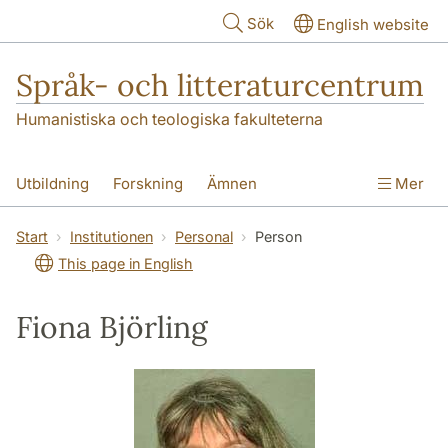
Hoppa till huvudinnehåll
Sök
English website
Språk- och litteraturcentrum
Humanistiska och teologiska fakulteterna
Utbildning
Forskning
Ämnen
Mer
SOL-husen
Kontakt
Institutionen
Start
Institutionen
Personal
Person
This page in English
översättning till svenska
Fiona Björling