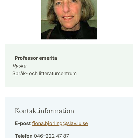
Professor emerita
Ryska
Språk- och litteraturcentrum
Kontaktinformation
E-post
fiona.bjorling
@
slav.lu
.
se
Telefon
046–222 47 87