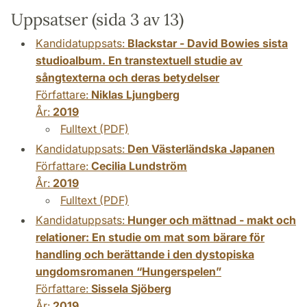
Uppsatser (sida 3 av 13)
Kandidatuppsats:
Blackstar - David Bowies sista
studioalbum. En transtextuell studie av
sångtexterna och deras betydelser
Författare:
Niklas Ljungberg
År:
2019
Fulltext (PDF)
Kandidatuppsats:
Den Västerländska Japanen
Författare:
Cecilia Lundström
År:
2019
Fulltext (PDF)
Kandidatuppsats:
Hunger och mättnad - makt och
relationer: En studie om mat som bärare för
handling och berättande i den dystopiska
ungdomsromanen “Hungerspelen”
Författare:
Sissela Sjöberg
År:
2019