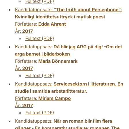
Fulltext (PDF)
Kandidatuppsats:
”The truth about Persephone”:
Kvinnligt identitetsuttryck i mytisk poesi
Författare:
Edda Ahrent
År:
2017
Fulltext (PDF)
Kandidatuppsats:
Då blir jag ARG på dig! -Om det
arga barnet i bilderboken
Författare:
Maria Bönnemark
År:
2017
Fulltext (PDF)
Kandidatuppsats:
Servicesektorn i litteraturen. En
studie i samtida arbetarlitteratur.
Författare:
Miriam Campo
År:
2017
Fulltext (PDF)
Kandidatuppsats:
När en roman blir film flera
gånger - En komparativ studie av romanen The