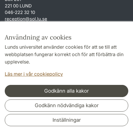
221 00 LUND
046-222 32 10
reception
@
sol.lu
.
se
Genvägar
Användning av cookies
Om webbplatsen och cookies
Lunds universitet använder cookies för att se till att
Behandling av personuppgifter
webbplatsen fungerar korrekt och för att förbättra din
Tillgänglighetsredogörelse
upplevelse.
TYPO3-login
Läs mer i vår cookiepolicy
Godkänn alla kakor
Samarbeten och nätverk
Godkänn nödvändiga kakor
Inställningar