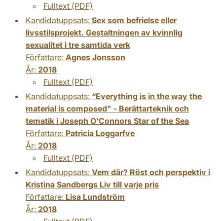
Fulltext (PDF)
Kandidatuppsats:
Sex som befrielse eller
livsstilsprojekt. Gestaltningen av kvinnlig
sexualitet i tre samtida verk
Författare:
Agnes Jonsson
År:
2018
Fulltext (PDF)
Kandidatuppsats:
“Everything is in the way the
material is composed" - Berättarteknik och
tematik i Joseph O'Connors Star of the Sea
Författare:
Patricia Loggarfve
År:
2018
Fulltext (PDF)
Kandidatuppsats:
Vem där? Röst och perspektiv i
Kristina Sandbergs Liv till varje pris
Författare:
Lisa Lundström
År:
2018