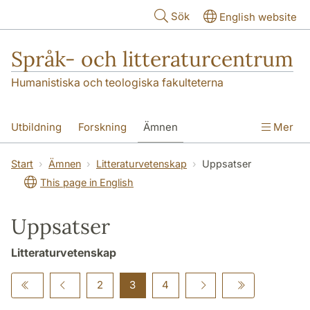
Hoppa till huvudinnehåll
Sök
English website
Språk- och litteraturcentrum
Humanistiska och teologiska fakulteterna
Utbildning
Forskning
Ämnen
Mer
SOL-husen
Kontakt
Institutionen
Start
Ämnen
Litteraturvetenskap
Uppsatser
This page in English
översättning till svenska
Uppsatser
Litteraturvetenskap
2
3
4