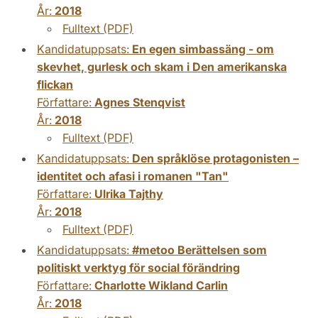
År:
2018
Fulltext (PDF)
Kandidatuppsats:
En egen simbassäng - om
skevhet, gurlesk och skam i Den amerikanska
flickan
Författare:
Agnes Stenqvist
År:
2018
Fulltext (PDF)
Kandidatuppsats:
Den språklöse protagonisten –
identitet och afasi i romanen "Tan"
Författare:
Ulrika Tajthy
År:
2018
Fulltext (PDF)
Kandidatuppsats:
#metoo Berättelsen som
politiskt verktyg för social förändring
Författare:
Charlotte Wikland Carlin
År:
2018