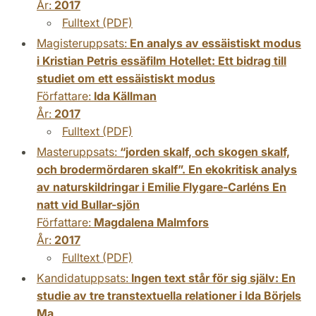
År:
2017
Fulltext (PDF)
Magisteruppsats:
En analys av essäistiskt modus
i Kristian Petris essäfilm Hotellet: Ett bidrag till
studiet om ett essäistiskt modus
Författare:
Ida Källman
År:
2017
Fulltext (PDF)
Masteruppsats:
“jorden skalf, och skogen skalf,
och brodermördaren skalf”. En ekokritisk analys
av naturskildringar i Emilie Flygare-Carléns En
natt vid Bullar-sjön
Författare:
Magdalena Malmfors
År:
2017
Fulltext (PDF)
Kandidatuppsats:
Ingen text står för sig själv: En
studie av tre transtextuella relationer i Ida Börjels
Ma