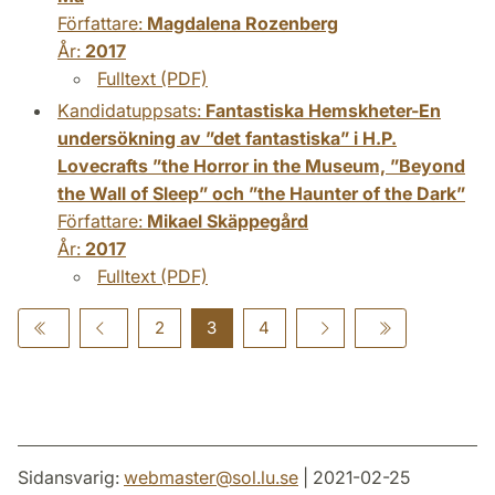
Författare:
Magdalena Rozenberg
År:
2017
Fulltext (PDF)
Kandidatuppsats:
Fantastiska Hemskheter-En
undersökning av ”det fantastiska” i H.P.
Lovecrafts ”the Horror in the Museum, ”Beyond
the Wall of Sleep” och ”the Haunter of the Dark”
Författare:
Mikael Skäppegård
År:
2017
Fulltext (PDF)
2
3
4
Sidansvarig:
webmaster
@
sol.lu
.
se
| 2021-02-25