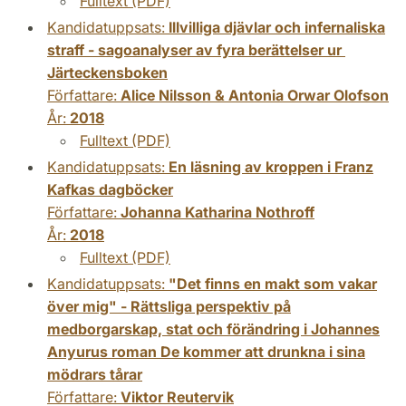
Fulltext (PDF)
Kandidatuppsats:
Illvilliga djävlar och infernaliska
straff - sagoanalyser av fyra berättelser ur ​
Järteckensboken
Författare:
Alice Nilsson & Antonia Orwar Olofson
År:
2018
Fulltext (PDF)
Kandidatuppsats:
En läsning av kroppen i Franz
Kafkas dagböcker
Författare:
Johanna Katharina Nothroff
År:
2018
Fulltext (PDF)
Kandidatuppsats:
"Det finns en makt som vakar
över mig" - Rättsliga perspektiv på
medborgarskap, stat och förändring i Johannes
Anyurus roman De kommer att drunkna i sina
mödrars tårar
Författare:
Viktor Reutervik