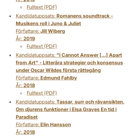
Fulltext (PDF)
Kandidatuppsats:
Romanens soundtrack -
Musikens roll i Juno & Juliet
Författare:
Jill Wiberg
År:
2019
Fulltext (PDF)
Kandidatuppsats:
"I Cannot Answer [...] Apart
from Art" - Litterära strategier och konsensus
under Oscar Wildes första rättegång
Författare:
Edmund Fahlby
År:
2018
Fulltext (PDF)
Kandidatuppsats:
Tassar, surr och rävansikten.
Om djurens funktioner i Elsa Graves En tid i
Paradiset
Författare:
Elin Hansson
År:
2018