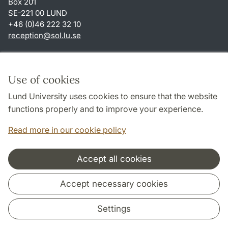
Box 201
SE-221 00 LUND
+46 (0)46 222 32 10
reception
@
sol.lu
.
se
Shortcuts
About this website and cookies
Use of cookies
Privacy policy
Lund University uses cookies to ensure that the website
Accessibility
functions properly and to improve your experience.
TYPO3-login
Read more in our cookie policy
Accept all cookies
Cooperation and network
Accept necessary cookies
Settings