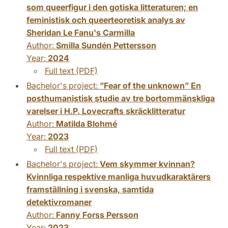
som queerfigur i den gotiska litteraturen; en
feministisk och queerteoretisk analys av
Sheridan Le Fanu's Carmilla
Author:
Smilla Sundén Pettersson
Year:
2024
Full text (PDF)
Bachelor's project:
”Fear of the unknown” En
posthumanistisk studie av tre bortommänskliga
varelser i H.P. Lovecrafts skräcklitteratur
Author:
Matilda Blohmé
Year:
2023
Full text (PDF)
Bachelor's project:
Vem skymmer kvinnan?
Kvinnliga respektive manliga huvudkaraktärers
framställning i svenska, samtida
detektivromaner
Author:
Fanny Forss Persson
Year:
2023