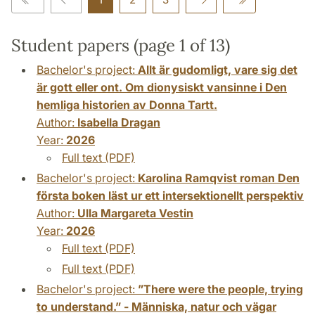
Student papers (page 1 of 13)
Bachelor's project:
Allt är gudomligt, vare sig det
är gott eller ont. Om dionysiskt vansinne i Den
hemliga historien av Donna Tartt.
Author:
Isabella Dragan
Year:
2026
Full text (PDF)
Bachelor's project:
Karolina Ramqvist roman Den
första boken läst ur ett intersektionellt perspektiv
Author:
Ulla Margareta Vestin
Year:
2026
Full text (PDF)
Full text (PDF)
Bachelor's project:
”There were the people, trying
to understand.” - Människa, natur och vägar