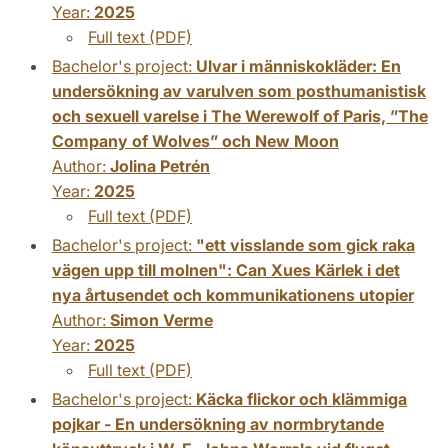
Year:
2025
Full text (PDF)
Bachelor's project:
Ulvar i människokläder: En
undersökning av varulven som posthumanistisk
och sexuell varelse i The Werewolf of Paris, ”The
Company of Wolves” och New Moon
Author:
Jolina Petrén
Year:
2025
Full text (PDF)
Bachelor's project:
"ett visslande som gick raka
vägen upp till molnen": Can Xues Kärlek i det
nya årtusendet och kommunikationens utopier
Author:
Simon Verme
Year:
2025
Full text (PDF)
Bachelor's project:
Käcka flickor och klämmiga
pojkar - En undersökning av normbrytande