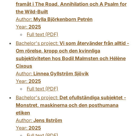
framåt i The Road, Annihilation och A Psalm for
the Wild-Built
Author:
Mylla Björkenborn Petrén
Year:
2025
Full text (PDF)
Bachelor's project:
Vi som återvänder från alltid -
Om rörelse, kropp och den kvinnliga
subjektiviteten hos Bodil Malmsten och Hélène
Cixous
Author:
Linnea Gyllström Sjövik
Year:
2025
Full text (PDF)
Bachelor's project:
Det ofullständiga subjektet -
Monstret, maskinerna och den posthumana
etiken
Author:
Jens Ilström
Year:
2025
Full text (PDF)