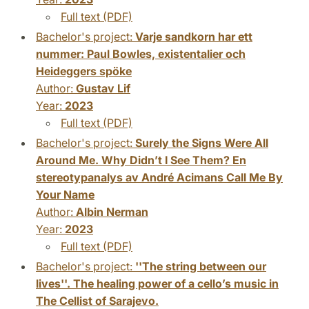
Full text (PDF)
Bachelor's project:
Varje sandkorn har ett
nummer: Paul Bowles, existentalier och
Heideggers spöke
Author:
Gustav Lif
Year:
2023
Full text (PDF)
Bachelor's project:
Surely the Signs Were All
Around Me. Why Didn’t I See Them? En
stereotypanalys av André Acimans Call Me By
Your Name
Author:
Albin Nerman
Year:
2023
Full text (PDF)
Bachelor's project:
''The string between our
lives''. The healing power of a cello’s music in
The Cellist of Sarajevo.