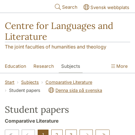
Skip to main content
Search
Svensk webbplats
Centre for Languages and
Literature
The joint faculties of humanities and theology
Education
Research
Subjects
More
SOL building
Contact
The Department
Start
Subjects
Comparative Literature
Student papers
Denna sida på svenska
Student papers
Comparative Literature
1
2
3