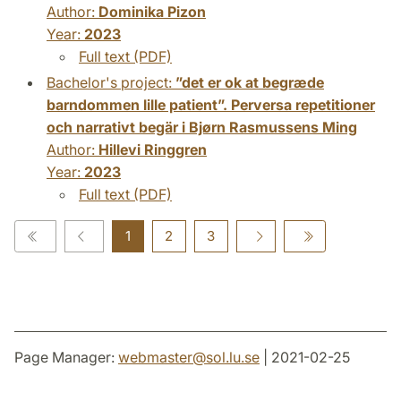
Author:
Dominika Pizon
Year:
2023
Full text (PDF)
Bachelor's project:
”det er ok at begræde
barndommen lille patient”. Perversa repetitioner
och narrativt begär i Bjørn Rasmussens Ming
Author:
Hillevi Ringgren
Year:
2023
Full text (PDF)
1
2
3
Page Manager:
webmaster
@
sol.lu
.
se
| 2021-02-25