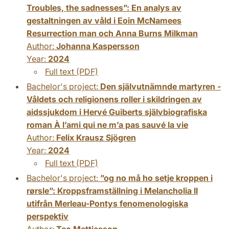
Troubles, the sadnesses”: En analys av
gestaltningen av våld i Eoin McNamees
Resurrection man och Anna Burns Milkman
Author:
Johanna Kaspersson
Year:
2024
Full text (PDF)
Bachelor's project:
Den självutnämnde martyren -
Våldets och religionens roller i skildringen av
aidssjukdom i Hervé Guiberts självbiografiska
roman À l’ami qui ne m’a pas sauvé la vie
Author:
Felix Krausz Sjögren
Year:
2024
Full text (PDF)
Bachelor's project:
”og no må ho setje kroppen i
rørsle”: Kroppsframställning i Melancholia II
utifrån Merleau-Pontys fenomenologiska
perspektiv
Author:
Teo Mattiasson