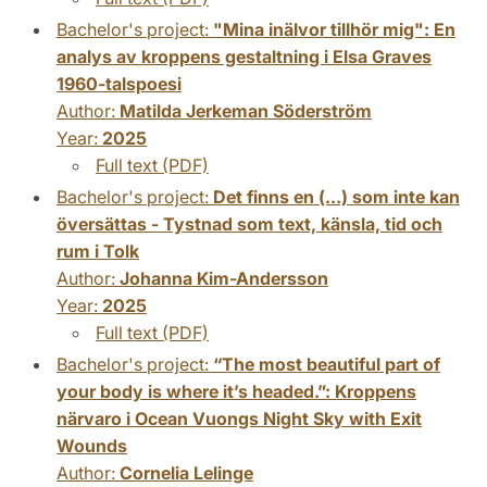
Bachelor's project:
"Mina inälvor tillhör mig": En
analys av kroppens gestaltning i Elsa Graves
1960-talspoesi
Author:
Matilda Jerkeman Söderström
Year:
2025
Full text (PDF)
Bachelor's project:
Det finns en (...) som inte kan
översättas - Tystnad som text, känsla, tid och
rum i Tolk
Author:
Johanna Kim-Andersson
Year:
2025
Full text (PDF)
Bachelor's project:
“The most beautiful part of
your body is where it’s headed.”: Kroppens
närvaro i Ocean Vuongs Night Sky with Exit
Wounds
Author:
Cornelia Lelinge