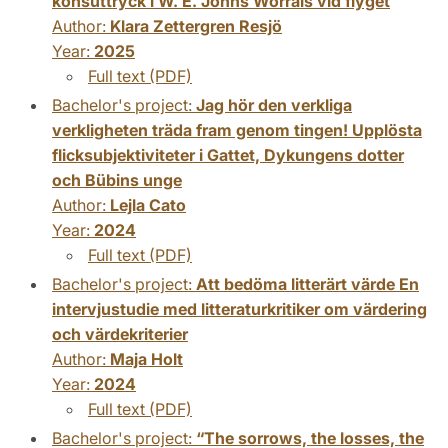
könsuttryck i W. E. Johns Worrals vid flyget
Author:
Klara Zettergren Resjö
Year:
2025
Full text (PDF)
Bachelor's project:
Jag hör den verkliga
verkligheten träda fram genom tingen! Upplösta
flicksubjektiviteter i Gattet, Dykungens dotter
och Bübins unge
Author:
Lejla Cato
Year:
2024
Full text (PDF)
Bachelor's project:
Att bedöma litterärt värde En
intervjustudie med litteraturkritiker om värdering
och värdekriterier
Author:
Maja Holt
Year:
2024
Full text (PDF)
Bachelor's project:
“The sorrows, the losses, the