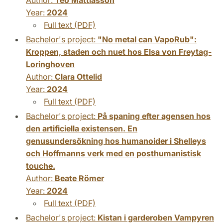
Year:
2024
Full text (PDF)
Bachelor's project:
"No metal can VapoRub":
Kroppen, staden och nuet hos Elsa von Freytag-
Loringhoven
Author:
Clara Ottelid
Year:
2024
Full text (PDF)
Bachelor's project:
På spaning efter agensen hos
den artificiella existensen. En
genusundersökning hos humanoider i Shelleys
och Hoffmanns verk med en posthumanistisk
touche.
Author:
Beate Römer
Year:
2024
Full text (PDF)
Bachelor's project:
Kistan i garderoben Vampyren