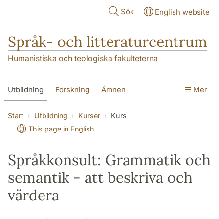
Hoppa till huvudinnehåll
Sök
English website
Språk- och litteraturcentrum
Humanistiska och teologiska fakulteterna
Utbildning
Forskning
Ämnen
Mer
SOL-husen
Kontakt
Institutionen
Start
Utbildning
Kurser
Kurs
This page in English
översättning till svenska
Språkkonsult: Grammatik och
semantik - att beskriva och
värdera