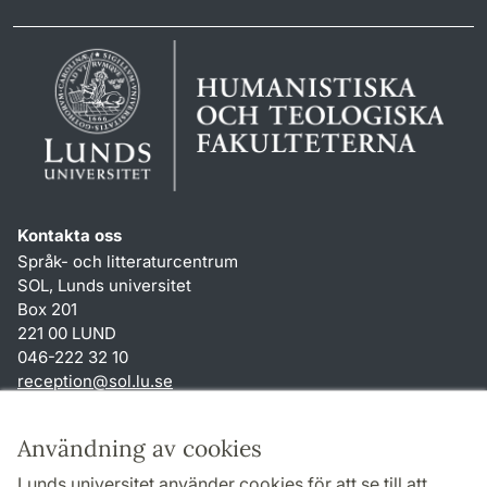
Kontakta oss
Språk- och litteraturcentrum
SOL, Lunds universitet
Box 201
221 00 LUND
046-222 32 10
reception
@
sol.lu
.
se
Genvägar
Användning av cookies
Om webbplatsen och cookies
Lunds universitet använder cookies för att se till att