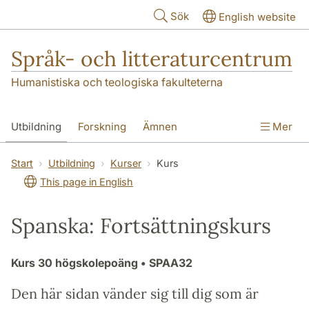
Hoppa till huvudinnehåll
Sök
English website
Språk- och litteraturcentrum
Humanistiska och teologiska fakulteterna
Utbildning
Forskning
Ämnen
Mer
SOL-husen
Kontakt
Institutionen
Start
Utbildning
Kurser
Kurs
This page in English
översättning till svenska
Spanska: Fortsättningskurs
Kurs
30 högskolepoäng
• SPAA32
Den här sidan vänder sig till dig som är