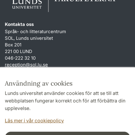
Kontakta oss
Språk- och litteraturcentrum
SOL, Lunds universitet
Box 201
221 00 LUND
046-222 32 10
reception
@
sol.lu
.
se
Genvägar
Användning av cookies
Om webbplatsen och cookies
Lunds universitet använder cookies för att se till att
Behandling av personuppgifter
webbplatsen fungerar korrekt och för att förbättra din
Tillgänglighetsredogörelse
upplevelse.
TYPO3-login
Läs mer i vår cookiepolicy