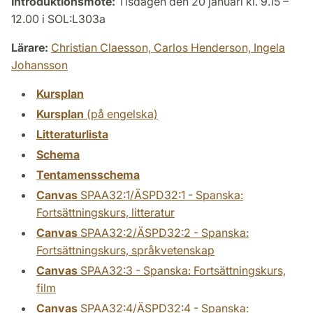
Introduktionsmöte:
Tisdagen den 20 januari kl. 9.15 –
12.00 i SOL:L303a
Lärare:
Christian Claesson,
Carlos Henderson,
Ingela
Johansson
Kursplan
Kursplan
(på engelska)
Litteraturlista
Schema
Tentamensschema
Canvas
SPAA32:1/ÄSPD32:1 - Spanska:
Fortsättningskurs, litteratur
Canvas
SPAA32:2/ÄSPD32:2 - Spanska:
Fortsättningskurs, språkvetenskap
Canvas
SPAA32:3 - Spanska: Fortsättningskurs,
film
Canvas
SPAA32:4/ÄSPD32:4 - Spanska: