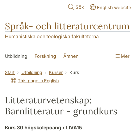
Hoppa till huvudinnehåll
Sök
English website
Språk- och litteraturcentrum
Humanistiska och teologiska fakulteterna
Utbildning
Forskning
Ämnen
Mer
SOL-husen
Kontakt
Institutionen
Start
Utbildning
Kurser
Kurs
This page in English
översättning till svenska
Litteraturvetenskap:
Barnlitteratur - grundkurs
Kurs
30 högskolepoäng
• LIVA15