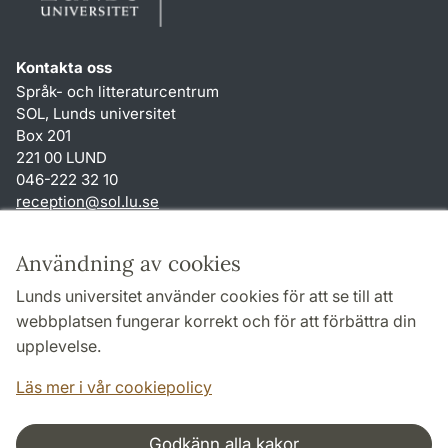
Kontakta oss
Språk- och litteraturcentrum
SOL, Lunds universitet
Box 201
221 00 LUND
046-222 32 10
reception
@
sol.lu
.
se
Genvägar
Användning av cookies
Om webbplatsen och cookies
Lunds universitet använder cookies för att se till att
Behandling av personuppgifter
webbplatsen fungerar korrekt och för att förbättra din
Tillgänglighetsredogörelse
upplevelse.
TYPO3-login
Läs mer i vår cookiepolicy
Godkänn alla kakor