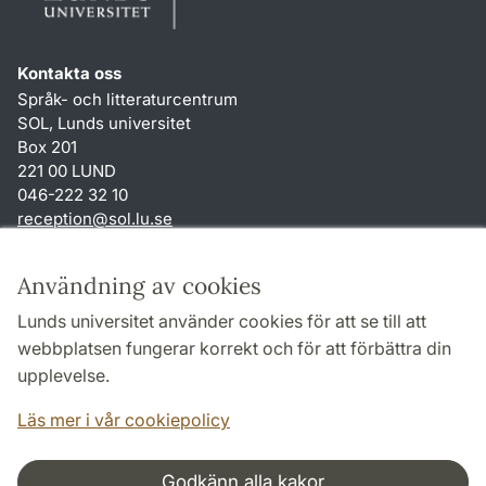
Kontakta oss
Språk- och litteraturcentrum
SOL, Lunds universitet
Box 201
221 00 LUND
046-222 32 10
reception
@
sol.lu
.
se
Genvägar
Användning av cookies
Om webbplatsen och cookies
Lunds universitet använder cookies för att se till att
Behandling av personuppgifter
webbplatsen fungerar korrekt och för att förbättra din
Tillgänglighetsredogörelse
upplevelse.
TYPO3-login
Läs mer i vår cookiepolicy
Godkänn alla kakor