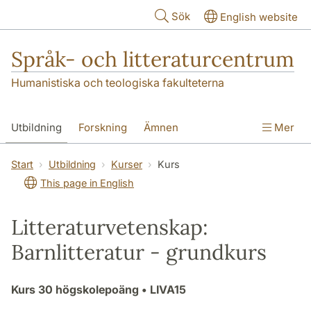
Hoppa till huvudinnehåll
Sök
English website
Språk- och litteraturcentrum
Humanistiska och teologiska fakulteterna
Utbildning
Forskning
Ämnen
Mer
SOL-husen
Kontakt
Institutionen
Start
Utbildning
Kurser
Kurs
This page in English
översättning till svenska
Litteraturvetenskap:
Barnlitteratur - grundkurs
Kurs
30 högskolepoäng
• LIVA15