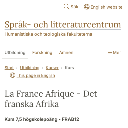
Hoppa till huvudinnehåll
Sök
English website
Språk- och litteraturcentrum
Humanistiska och teologiska fakulteterna
Utbildning
Forskning
Ämnen
Mer
SOL-husen
Kontakt
Institutionen
Start
Utbildning
Kurser
Kurs
This page in English
översättning till svenska
La France Afrique - Det
franska Afrika
Kurs
7,5 högskolepoäng
• FRAB12