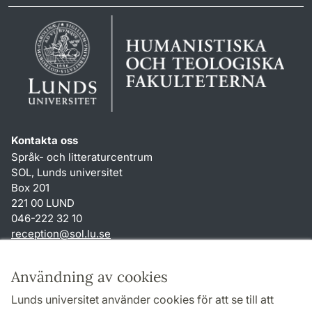
Kontakta oss
Språk- och litteraturcentrum
SOL, Lunds universitet
Box 201
221 00 LUND
046-222 32 10
reception
@
sol.lu
.
se
Genvägar
Användning av cookies
Om webbplatsen och cookies
Lunds universitet använder cookies för att se till att
Behandling av personuppgifter