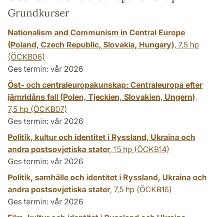
Grundkurser
Nationalism and Communism in Central Europe
(Poland, Czech Republic, Slovakia, Hungary)
,
7,5 hp
(ÖCKB06)
Ges termin: vår 2026
Öst- och centraleuropakunskap: Centraleuropa efter
järnridåns fall (Polen, Tjeckien, Slovakien, Ungern)
,
7,5 hp
(ÖCKB07)
Ges termin: vår 2026
Politik, kultur och identitet i Ryssland, Ukraina och
andra postsovjetiska stater
,
15 hp
(ÖCKB14)
Ges termin: vår 2026
Politik, samhälle och identitet i Ryssland, Ukraina och
andra postsovjetiska stater
,
7,5 hp
(ÖCKB16)
Ges termin: vår 2026