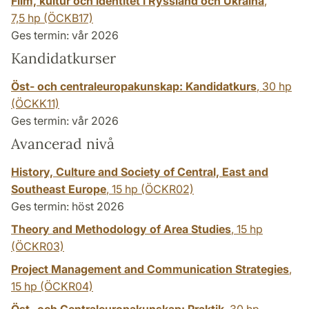
Film, kultur och identitet i Ryssland och Ukraina
,
7,5 hp
(ÖCKB17)
Ges termin: vår 2026
Kandidatkurser
Öst- och centraleuropakunskap: Kandidatkurs
,
30 hp
(ÖCKK11)
Ges termin: vår 2026
Avancerad nivå
History, Culture and Society of Central, East and
Southeast Europe
,
15 hp
(ÖCKR02)
Ges termin: höst 2026
Theory and Methodology of Area Studies
,
15 hp
(ÖCKR03)
Project Management and Communication Strategies
,
15 hp
(ÖCKR04)