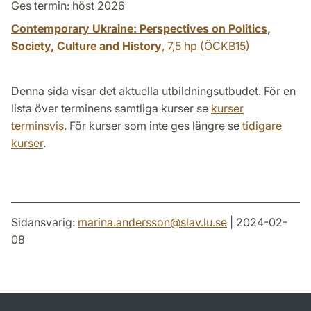
Ges termin: höst 2026
Contemporary Ukraine: Perspectives on Politics,
Society, Culture and History
,
7,5 hp
(ÖCKB15)
Denna sida visar det aktuella utbildningsutbudet. För en
lista över terminens samtliga kurser se
kurser
terminsvis
. För kurser som inte ges längre se
tidigare
kurser
.
Sidansvarig:
marina.andersson
@
slav.lu
.
se
| 2024-02-
08