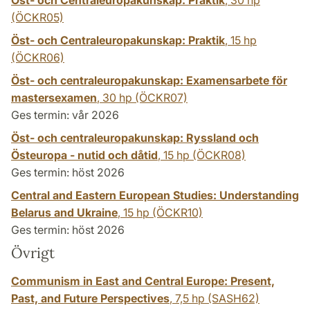
Öst- och Centraleuropakunskap: Praktik
,
30 hp
(ÖCKR05)
Öst- och Centraleuropakunskap: Praktik
,
15 hp
(ÖCKR06)
Öst- och centraleuropakunskap: Examensarbete för
mastersexamen
,
30 hp
(ÖCKR07)
Ges termin: vår 2026
Öst- och centraleuropakunskap: Ryssland och
Östeuropa - nutid och dåtid
,
15 hp
(ÖCKR08)
Ges termin: höst 2026
Central and Eastern European Studies: Understanding
Belarus and Ukraine
,
15 hp
(ÖCKR10)
Ges termin: höst 2026
Övrigt
Communism in East and Central Europe: Present,
Past, and Future Perspectives
,
7,5 hp
(SASH62)