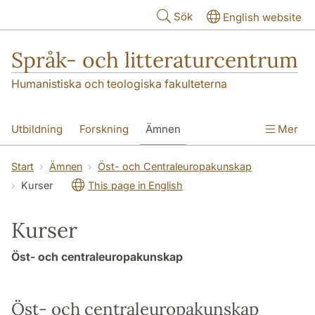
Hoppa till huvudinnehåll
Sök
English website
Språk- och litteraturcentrum
Humanistiska och teologiska fakulteterna
Utbildning
Forskning
Ämnen
Mer
SOL-husen
Kontakt
Institutionen
Start
Ämnen
Öst- och Centraleuropakunskap
Kurser
This page in English
översättning till svenska
Kurser
Öst- och centraleuropakunskap
Öst- och centraleuropakunskap