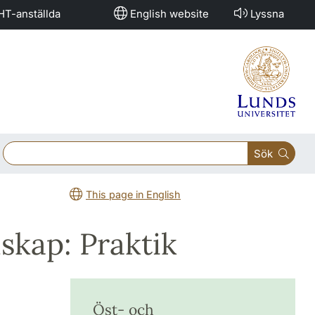
HT-anställda
English website
Lyssna
Sök
This page in English
skap: Praktik
Öst- och