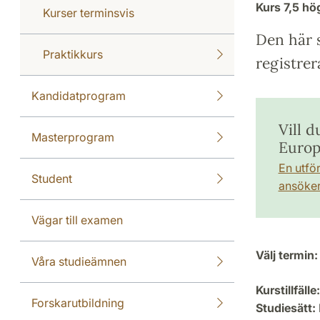
Kurs
7,5 h
Kurser terminsvis
Den här s
Praktikkurs
registrer
Kandidatprogram
Vill 
Masterprogram
Europ
En utfö
Student
ansöker 
Vägar till examen
Välj termin:
Våra studieämnen
Kurstillfälle:
Forskarutbildning
Studiesätt: