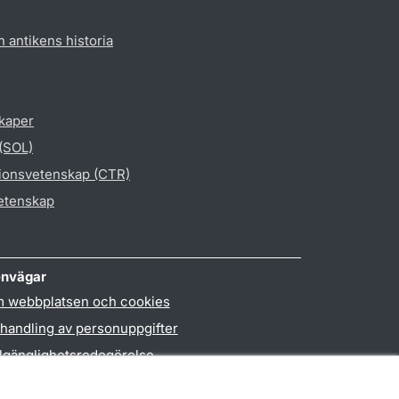
h antikens historia
skaper
 (SOL)
gionsvetenskap (CTR)
vetenskap
nvägar
 webbplatsen och cookies
handling av personuppgifter
llgänglighetsredogörelse
PO3-login