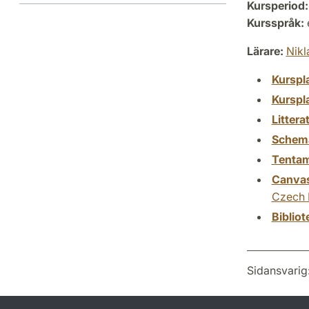
Kursperiod:
Kursspråk:
Lärare:
Nikl
Kurspl
Kurspl
Littera
Schem
Tenta
Canva
Czech 
Biblio
Sidansvarig