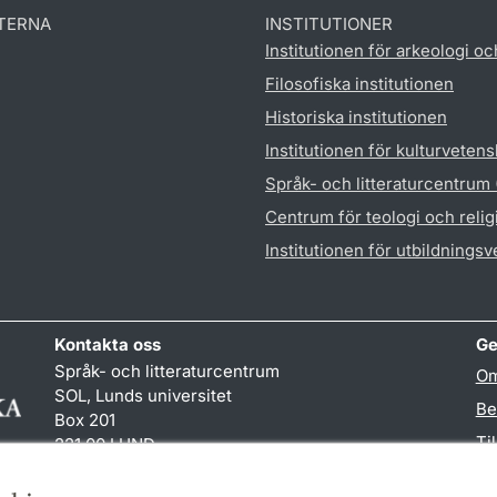
TERNA
INSTITUTIONER
Institutionen för arkeologi oc
Filosofiska institutionen
Historiska institutionen
Institutionen för kulturveten
Språk- och litteraturcentrum
Centrum för teologi och reli
Institutionen för utbildnings
Kontakta oss
Ge
Språk- och litteraturcentrum
Om
SOL, Lunds universitet
Be
Box 201
Ti
221 00 LUND
046-222 32 10
TY
reception
@
sol.lu
.
se