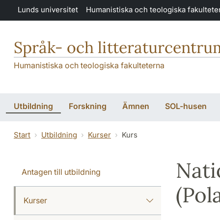
Hoppa till huvudinnehåll
Lunds universitet
Humanistiska och teologiska fakultete
Språk- och litteraturcentru
Humanistiska och teologiska fakulteterna
Utbildning
Forskning
Ämnen
SOL-husen
Start
Utbildning
Kurser
Kurs
Nati
Antagen till utbildning
(Pol
Kurser