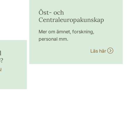
Öst- och
Centraleuropakunskap
Mer om ämnet, forskning,
personal mm.
Läs här
l
)?
u