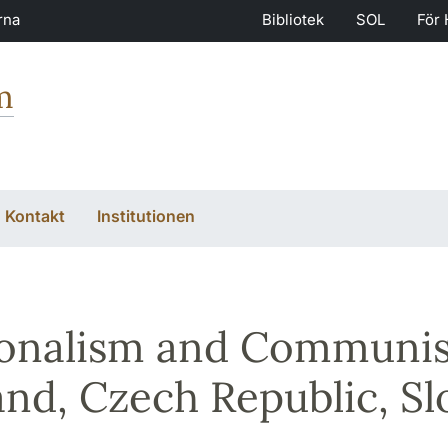
rna
Bibliotek
SOL
För 
m
Kontakt
Institutionen
onalism and Communis
and, Czech Republic, Sl