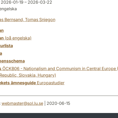
2026-01-19 – 2026-03-22
engelska
as Bernsand,
Tomas Sniegon
an
an
(på engelska)
turlista
a
mensschema
s
ÖCKB06 - Nationalism and Communism in Central Europe 
Republic, Slovakia, Hungary)
tekets ämnesguide
Europastudier
:
webmaster
@
sol.lu
.
se
| 2020-06-15