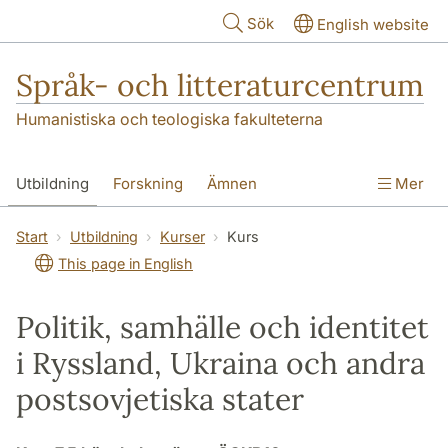
Hoppa till huvudinnehåll
Sök
English website
Språk- och litteraturcentrum
Humanistiska och teologiska fakulteterna
Utbildning
Forskning
Ämnen
Mer
SOL-husen
Kontakt
Institutionen
Start
Utbildning
Kurser
Kurs
This page in English
översättning till svenska
Politik, samhälle och identitet
i Ryssland, Ukraina och andra
postsovjetiska stater