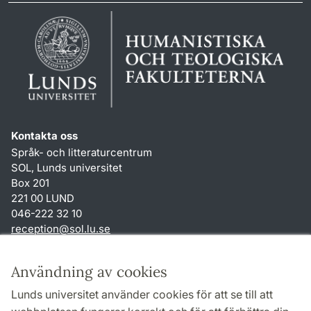
Kontakta oss
Språk- och litteraturcentrum
SOL, Lunds universitet
Box 201
221 00 LUND
046-222 32 10
reception
@
sol.lu
.
se
Genvägar
Användning av cookies
Om webbplatsen och cookies
Lunds universitet använder cookies för att se till att
Behandling av personuppgifter