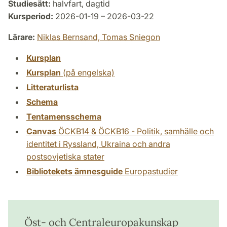
Studiesätt:
halvfart, dagtid
Kursperiod:
2026-01-19 – 2026-03-22
Lärare:
Niklas Bernsand,
Tomas Sniegon
Kursplan
Kursplan
(på engelska)
Litteraturlista
Schema
Tentamensschema
Canvas
ÖCKB14 & ÖCKB16 - Politik, samhälle och
identitet i Ryssland, Ukraina och andra
postsovjetiska stater
Bibliotekets ämnesguide
Europastudier
Öst- och Centraleuropakunskap