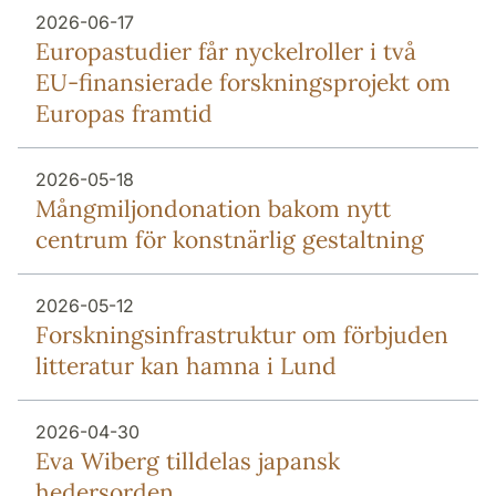
2026-06-17
Europa­studier får nyckel­roller i två
EU-finansierade forsknings­projekt om
Europas framtid
2026-05-18
Mång­miljon­donation bakom nytt
centrum för konstnärlig gestaltning
2026-05-12
Forsknings­infrastruktur om förbjuden
litteratur kan hamna i Lund
2026-04-30
Eva Wiberg tilldelas japansk
hedersorden