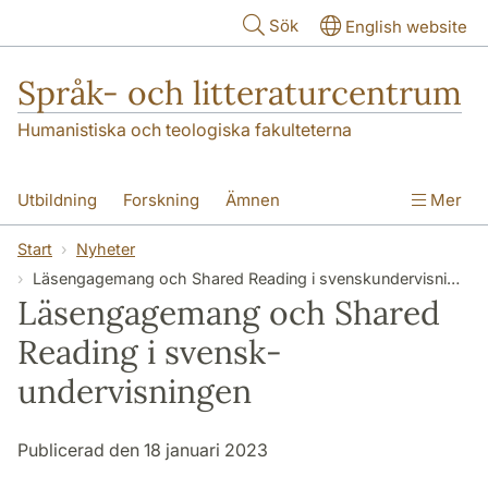
Hoppa till huvudinnehåll
Sök
English website
Språk- och litteraturcentrum
Humanistiska och teologiska fakulteterna
Utbildning
Forskning
Ämnen
Mer
SOL-husen
Kontakt
Institutionen
Start
Nyheter
Läs­engagemang och Shared Reading i svensk­undervisningen
översättning till svenska
Läs­engagemang och Shared
Reading i svensk­
undervisningen
Publicerad den 18 januari 2023