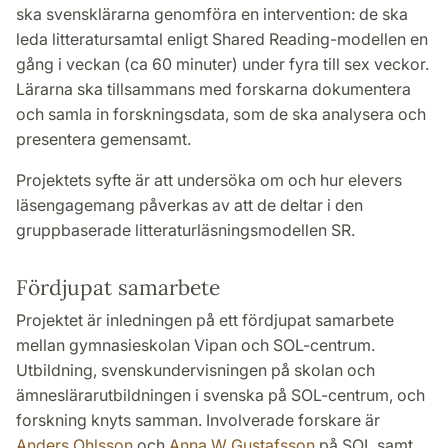
ska svensklärarna genomföra en intervention: de ska
leda litteratursamtal enligt Shared Reading-modellen en
gång i veckan (ca 60 minuter) under fyra till sex veckor.
Lärarna ska tillsammans med forskarna dokumentera
och samla in forskningsdata, som de ska analysera och
presentera gemensamt.
Projektets syfte är att undersöka om och hur elevers
läsengagemang påverkas av att de deltar i den
gruppbaserade litteraturläsningsmodellen SR.
Fördjupat samarbete
Projektet är inledningen på ett fördjupat samarbete
mellan gymnasieskolan Vipan och SOL-centrum.
Utbildning, svenskundervisningen på skolan och
ämneslärarutbildningen i svenska på SOL-centrum, och
forskning knyts samman. Involverade forskare är
Anders Ohlsson
och
Anna W Gustafsson
på SOL samt