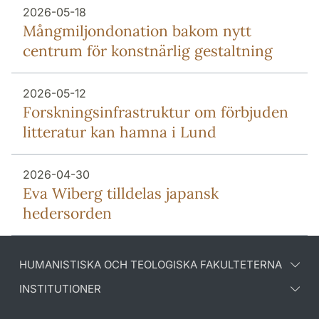
2026-05-18
Mång­miljon­donation bakom nytt
centrum för konstnärlig gestaltning
2026-05-12
Forsknings­infrastruktur om förbjuden
litteratur kan hamna i Lund
2026-04-30
Eva Wiberg tilldelas japansk
hedersorden
HUMANISTISKA OCH TEOLOGISKA FAKULTETERNA
INSTITUTIONER