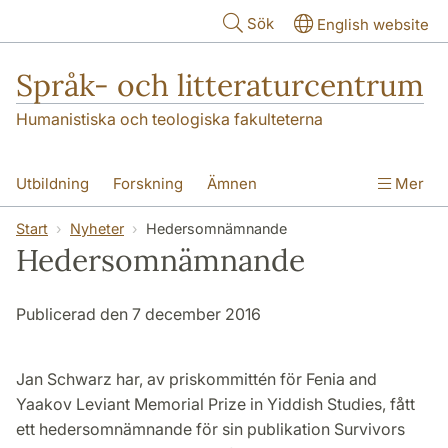
Hoppa till huvudinnehåll
Sök
English website
Språk- och litteraturcentrum
Humanistiska och teologiska fakulteterna
Utbildning
Forskning
Ämnen
Mer
SOL-husen
Kontakt
Institutionen
Start
Nyheter
Hedersomnämnande
Hedersomnämnande
översättning till svenska
Publicerad den 7 december 2016
Jan Schwarz har, av priskommittén för Fenia and
Yaakov Leviant Memorial Prize in Yiddish Studies, fått
ett hedersomnämnande för sin publikation Survivors