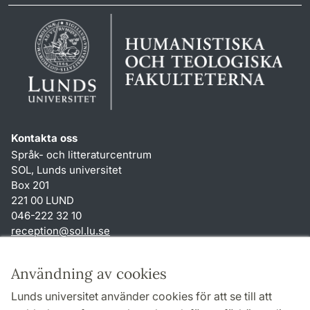
Kontakta oss
Språk- och litteraturcentrum
SOL, Lunds universitet
Box 201
221 00 LUND
046-222 32 10
reception
@
sol.lu
.
se
Genvägar
Användning av cookies
Om webbplatsen och cookies
Lunds universitet använder cookies för att se till att
Behandling av personuppgifter