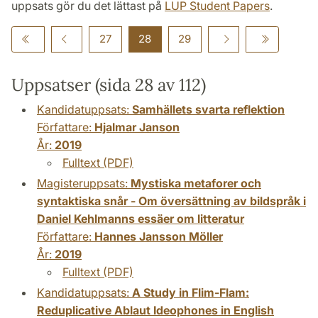
uppsats gör du det lättast på
LUP Student Papers
.
27
28
29
Uppsatser (sida 28 av 112)
Kandidatuppsats:
Samhällets svarta reflektion
Författare:
Hjalmar Janson
År:
2019
Fulltext (PDF)
Magisteruppsats:
Mystiska metaforer och
syntaktiska snår - Om översättning av bildspråk i
Daniel Kehlmanns essäer om litteratur
Författare:
Hannes Jansson Möller
År:
2019
Fulltext (PDF)
Kandidatuppsats:
A Study in Flim-Flam:
Reduplicative Ablaut Ideophones in English