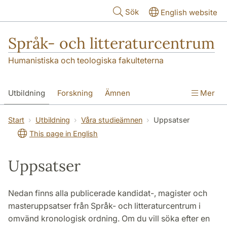
Hoppa till huvudinnehåll
Sök
English website
Språk- och litteraturcentrum
Humanistiska och teologiska fakulteterna
Utbildning
Forskning
Ämnen
Mer
SOL-husen
Kontakt
Institutionen
Start
Utbildning
Våra studieämnen
Uppsatser
This page in English
översättning till svenska
Uppsatser
Nedan finns alla publicerade kandidat-, magister och
masteruppsatser från Språk- och litteraturcentrum i
omvänd kronologisk ordning. Om du vill söka efter en