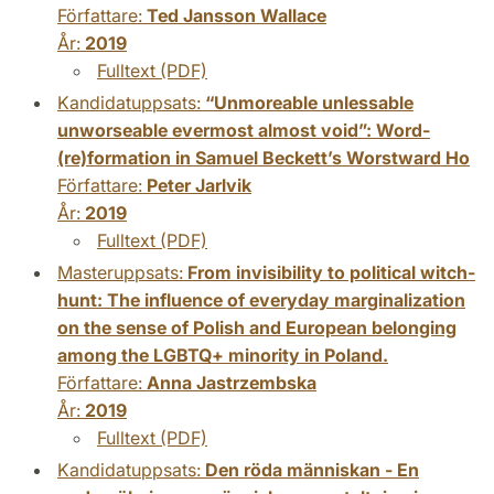
Författare:
Ted Jansson Wallace
År:
2019
Fulltext (PDF)
Kandidatuppsats:
“Unmoreable unlessable
unworseable evermost almost void”: Word-
(re)formation in Samuel Beckett’s Worstward Ho
Författare:
Peter Jarlvik
År:
2019
Fulltext (PDF)
Masteruppsats:
From invisibility to political witch-
hunt: The influence of everyday marginalization
on the sense of Polish and European belonging
among the LGBTQ+ minority in Poland.
Författare:
Anna Jastrzembska
År:
2019
Fulltext (PDF)
Kandidatuppsats:
Den röda människan - En