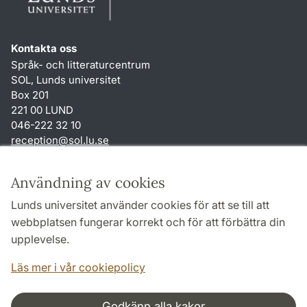
Kontakta oss
Språk- och litteraturcentrum
SOL, Lunds universitet
Box 201
221 00 LUND
046-222 32 10
reception
@
sol.lu
.
se
Genvägar
Användning av cookies
Om webbplatsen och cookies
Lunds universitet använder cookies för att se till att
Behandling av personuppgifter
webbplatsen fungerar korrekt och för att förbättra din
Tillgänglighetsredogörelse
upplevelse.
TYPO3-login
Läs mer i vår cookiepolicy
Godkänn alla kakor