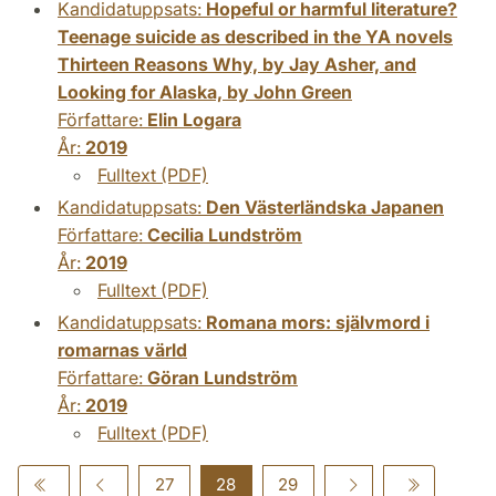
Kandidatuppsats:
Hopeful or harmful literature?
Teenage suicide as described in the YA novels
Thirteen Reasons Why, by Jay Asher, and
Looking for Alaska, by John Green
Författare:
Elin Logara
År:
2019
Fulltext (PDF)
Kandidatuppsats:
Den Västerländska Japanen
Författare:
Cecilia Lundström
År:
2019
Fulltext (PDF)
Kandidatuppsats:
Romana mors: självmord i
romarnas värld
Författare:
Göran Lundström
År:
2019
Fulltext (PDF)
27
28
29