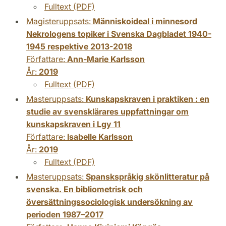
Fulltext (PDF)
Magisteruppsats:
Människoideal i minnesord
Nekrologens topiker i Svenska Dagbladet 1940-
1945 respektive 2013-2018
Författare:
Ann-Marie Karlsson
År:
2019
Fulltext (PDF)
Masteruppsats:
Kunskapskraven i praktiken : en
studie av svensklärares uppfattningar om
kunskapskraven i Lgy 11
Författare:
Isabelle Karlsson
År:
2019
Fulltext (PDF)
Masteruppsats:
Spanskspråkig skönlitteratur på
svenska. En bibliometrisk och
översättningssociologisk undersökning av
perioden 1987–2017