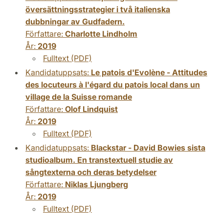
översättningsstrategier i två italienska
dubbningar av Gudfadern.
Författare:
Charlotte Lindholm
År:
2019
Fulltext (PDF)
Kandidatuppsats:
Le patois d'Evolène - Attitudes
des locuteurs à l'égard du patois local dans un
village de la Suisse romande
Författare:
Olof Lindquist
År:
2019
Fulltext (PDF)
Kandidatuppsats:
Blackstar - David Bowies sista
studioalbum. En transtextuell studie av
sångtexterna och deras betydelser
Författare:
Niklas Ljungberg
År:
2019
Fulltext (PDF)