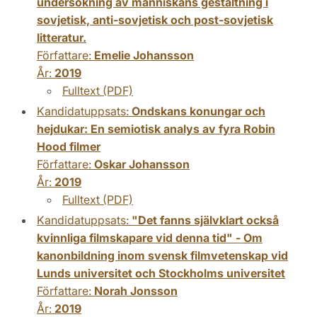
undersökning av människans gestaltning i
sovjetisk, anti-sovjetisk och post-sovjetisk
litteratur.
Författare:
Emelie Johansson
År:
2019
Fulltext (PDF)
Kandidatuppsats:
Ondskans konungar och
hejdukar: En semiotisk analys av fyra Robin
Hood filmer
Författare:
Oskar Johansson
År:
2019
Fulltext (PDF)
Kandidatuppsats:
"Det fanns självklart också
kvinnliga filmskapare vid denna tid" - Om
kanonbildning inom svensk filmvetenskap vid
Lunds universitet och Stockholms universitet
Författare:
Norah Jonsson
År:
2019