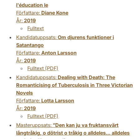
l'éducation le
Författare:
Diane Kone
År:
2019
Fulltext
Kandidatuppsats:
Om djurens funktioner i
Satantango
Författare:
Anton Larsson
År:
2019
Fulltext (PDF)
Kandidatuppsats:
Dealing with Death: The
Romanticising of Tuberculosis in Three Victorian
Novels
Författare:
Lotta Larsson
År:
2019
Fulltext (PDF)
Masteruppsats:
”Den kan ju va fruktansvärt
långtråkig, o dötrist o tråkig o alldeles... alldeles