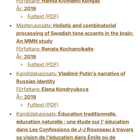
Författare:
Hanna Kiviniemi Köngäs
År:
2019
Fulltext (PDF)
Masteruppsats:
Holistic and combinatorial
processing of Swedish tone accents in the brain:
An MMN study
Författare:
Renata Kochancikaite
År:
2019
Fulltext (PDF)
Kandidatuppsats:
Vladimir Putin's narrative of
Russian identity
Författare:
Elena Kondryukova
År:
2019
Fulltext (PDF)
Kandidatuppsats:
Éducation traditionnelle,
éducation naturelle : une étude sur l' éducation
dans Les Confessions de J-J Rousseau à travers
sa vision de l'éducation dans Émile où de