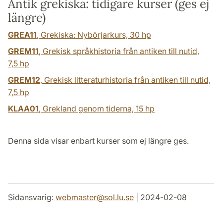
Antik grekiska: tidigare kurser (ges ej
längre)
GREA11
, Grekiska: Nybörjarkurs,
30 hp
GREM11
, Grekisk språkhistoria från antiken till nutid,
7,5 hp
GREM12
, Grekisk litteraturhistoria från antiken till nutid,
7,5 hp
KLAA01
, Grekland genom tiderna,
15 hp
Denna sida visar enbart kurser som ej längre ges.
Sidansvarig:
webmaster
@
sol.lu
.
se
| 2024-02-08