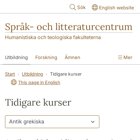
Hoppa till huvudinnehåll
Sök
English website
Språk- och litteraturcentrum
Humanistiska och teologiska fakulteterna
Utbildning
Forskning
Ämnen
Mer
SOL-husen
Kontakt
Institutionen
Start
Utbildning
Tidigare kurser
This page in English
översättning till svenska
Tidigare kurser