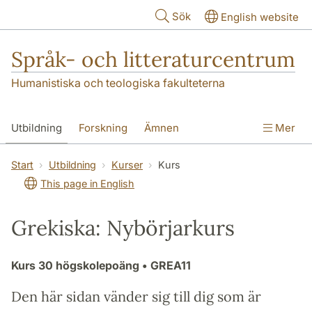
Hoppa till huvudinnehåll
Sök
English website
Språk- och litteraturcentrum
Humanistiska och teologiska fakulteterna
Utbildning
Forskning
Ämnen
Mer
SOL-husen
Kontakt
Institutionen
Start
Utbildning
Kurser
Kurs
This page in English
översättning till svenska
Grekiska: Nybörjarkurs
Kurs
30 högskolepoäng
• GREA11
Den här sidan vänder sig till dig som är