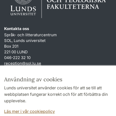
Kontakta oss
Språk- och litteraturcentrum
SOL, Lunds universitet
Box 201
221 00 LUND
046-222 32 10
reception
@
sol.lu
.
se
Genvägar
Användning av cookies
Om webbplatsen och cookies
Lunds universitet använder cookies för att se till att
Behandling av personuppgifter
webbplatsen fungerar korrekt och för att förbättra din
Tillgänglighetsredogörelse
upplevelse.
TYPO3-login
Läs mer i vår cookiepolicy