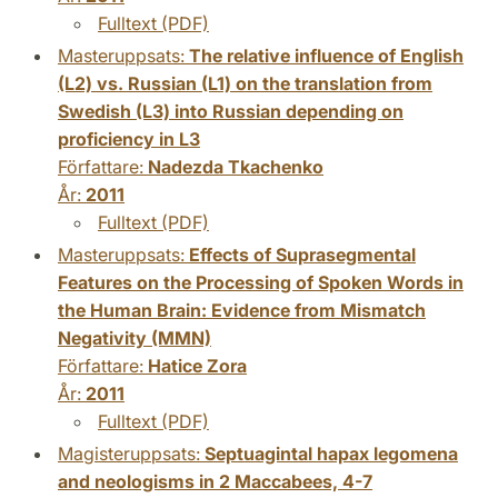
Fulltext (PDF)
Masteruppsats:
The relative influence of English
(L2) vs. Russian (L1) on the translation from
Swedish (L3) into Russian depending on
proficiency in L3
Författare:
Nadezda Tkachenko
År:
2011
Fulltext (PDF)
Masteruppsats:
Effects of Suprasegmental
Features on the Processing of Spoken Words in
the Human Brain: Evidence from Mismatch
Negativity (MMN)
Författare:
Hatice Zora
År:
2011
Fulltext (PDF)
Magisteruppsats:
Septuagintal hapax legomena
and neologisms in 2 Maccabees, 4-7