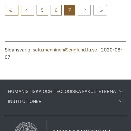
5
6
7
Sidansvarig:
satu.manninen
@
englund.lu
.
se
| 2020-08-
07
HUMANISTISKA OCH TEOLOGISKA FAKULTETERNA
INSTITUTIONER