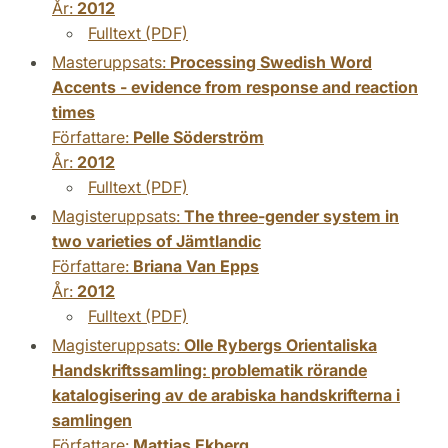
År:
2012
Fulltext (PDF)
Masteruppsats:
Processing Swedish Word
Accents - evidence from response and reaction
times
Författare:
Pelle Söderström
År:
2012
Fulltext (PDF)
Magisteruppsats:
The three-gender system in
two varieties of Jämtlandic
Författare:
Briana Van Epps
År:
2012
Fulltext (PDF)
Magisteruppsats:
Olle Rybergs Orientaliska
Handskriftssamling: problematik rörande
katalogisering av de arabiska handskrifterna i
samlingen
Författare:
Mattias Ekberg