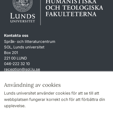
Kontakta oss
Språk- och litteraturcentrum
SOL, Lunds universitet
Box 201
221 00 LUND
046-222 32 10
reception
@
sol.lu
.
se
Genvägar
Användning av cookies
Om webbplatsen och cookies
Lunds universitet använder cookies för att se till att
Behandling av personuppgifter
webbplatsen fungerar korrekt och för att förbättra din
Tillgänglighetsredogörelse
upplevelse.
TYPO3-login