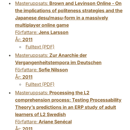
Masteruppsats:
Brown and Levinson Online - On
the implications of politeness strategies and the
Japanese desu/masu-form in a massively
multiplayer online game
Författare:
Jens Larsson
År:
2011
Fulltext (PDF)
Masteruppsats:
Zur Anarchie der
Vergangenheitstempora im Deutschen
Författare:
Sofie Nilsson
År:
2011
Fulltext (PDF)
Masteruppsats:
Processing the L2
comprehension process: Testing Processability
Theory’s predictions in an ERP study of adult
learners of L2 Swedish
Författare:
Ariane Senécal
År:
2011