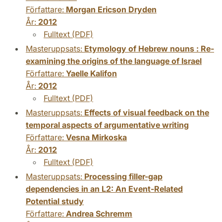
Författare:
Morgan Ericson Dryden
År:
2012
Fulltext (PDF)
Masteruppsats:
Etymology of Hebrew nouns : Re-
examining the origins of the language of Israel
Författare:
Yaelle Kalifon
År:
2012
Fulltext (PDF)
Masteruppsats:
Effects of visual feedback on the
temporal aspects of argumentative writing
Författare:
Vesna Mirkoska
År:
2012
Fulltext (PDF)
Masteruppsats:
Processing filler-gap
dependencies in an L2: An Event-Related
Potential study
Författare:
Andrea Schremm