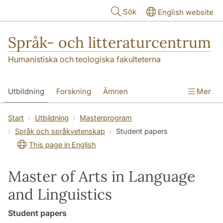
Hoppa till huvudinnehåll
Sök
English website
Språk- och litteraturcentrum
Humanistiska och teologiska fakulteterna
Utbildning
Forskning
Ämnen
Mer
SOL-husen
Kontakt
Institutionen
Start
Utbildning
Masterprogram
Språk och språkvetenskap
Student papers
översättning till svenska
This page in English
Master of Arts in Language
and Linguistics
Student papers