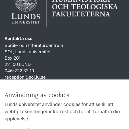
Kontakta oss
Språk- och litteraturcentrum
SOL, Lunds universitet
Box 201
221 00 LUND
046-222 32 10
reception
@
sol.lu
.
se
Genvägar
Användning av cookies
Om webbplatsen och cookies
Lunds universitet använder cookies för att se till att
Behandling av personuppgifter
webbplatsen fungerar korrekt och för att förbättra din
Tillgänglighetsredogörelse
upplevelse.
TYPO3-login