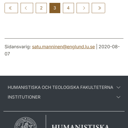
2
3
4
Sidansvarig:
satu.manninen
@
englund.lu
.
se
| 2020-08-
07
HUMANISTISKA OCH TEOLOGISKA FAKULTETERNA
INSTITUTIONER