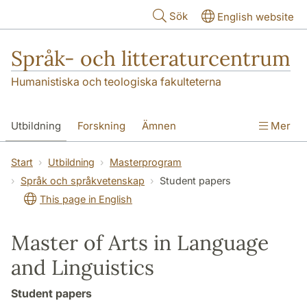
Hoppa till huvudinnehåll
Sök
English website
Språk- och litteraturcentrum
Humanistiska och teologiska fakulteterna
Utbildning
Forskning
Ämnen
Mer
SOL-husen
Kontakt
Institutionen
Start
Utbildning
Masterprogram
Språk och språkvetenskap
Student papers
översättning till svenska
This page in English
Master of Arts in Language
and Linguistics
Student papers