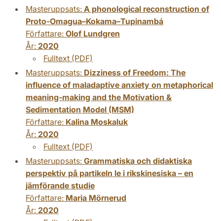
Masteruppsats:
A phonological reconstruction of
Proto-Omagua–Kokama–Tupinambá
Författare:
Olof Lundgren
År:
2020
Fulltext (PDF)
Masteruppsats:
Dizziness of Freedom: The
influence of maladaptive anxiety on metaphorical
meaning-making and the Motivation &
Sedimentation Model (MSM)
Författare:
Kalina Moskaluk
År:
2020
Fulltext (PDF)
Masteruppsats:
Grammatiska och didaktiska
perspektiv på partikeln le i rikskinesiska – en
jämförande studie
Författare:
Maria Mörnerud
År:
2020