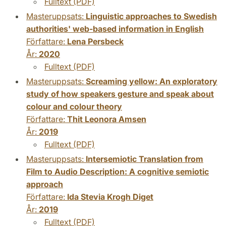
Fulltext (PDF)
Masteruppsats:
Linguistic approaches to Swedish
authorities' web-based information in English
Författare:
Lena Persbeck
År:
2020
Fulltext (PDF)
Masteruppsats:
Screaming yellow: An exploratory
study of how speakers gesture and speak about
colour and colour theory
Författare:
Thit Leonora Amsen
År:
2019
Fulltext (PDF)
Masteruppsats:
Intersemiotic Translation from
Film to Audio Description: A cognitive semiotic
approach
Författare:
Ida Stevia Krogh Diget
År:
2019
Fulltext (PDF)