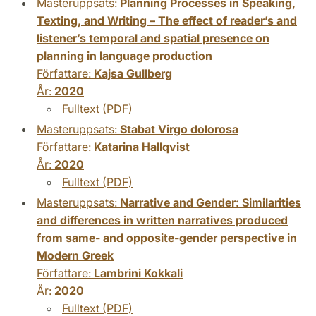
Masteruppsats:
Planning Processes in Speaking,
Texting, and Writing – The effect of reader’s and
listener’s temporal and spatial presence on
planning in language production
Författare:
Kajsa Gullberg
År:
2020
Fulltext (PDF)
Masteruppsats:
Stabat Virgo dolorosa
Författare:
Katarina Hallqvist
År:
2020
Fulltext (PDF)
Masteruppsats:
Narrative and Gender: Similarities
and differences in written narratives produced
from same- and opposite-gender perspective in
Modern Greek
Författare:
Lambrini Kokkali
År:
2020
Fulltext (PDF)