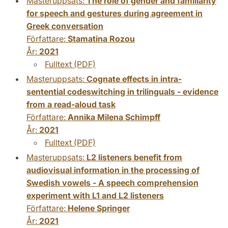
Masteruppsats:
The role of gender and familiarity
for speech and gestures during agreement in
Greek conversation
Författare:
Stamatina Rozou
År:
2021
Fulltext (PDF)
Masteruppsats:
Cognate effects in intra-
sentential codeswitching in trilinguals - evidence
from a read-aloud task
Författare:
Annika Milena Schimpff
År:
2021
Fulltext (PDF)
Masteruppsats:
L2 listeners benefit from
audiovisual information in the processing of
Swedish vowels - A speech comprehension
experiment with L1 and L2 listeners
Författare:
Helene Springer
År:
2021