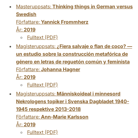
Masteruppsats:
Thinking things in German versus
Swedish
Författare:
Yannick Frommherz
År:
2019
Fulltext (PDF)
Magisteruppsats:
¿Fiera salvaje o flan de coco? —
un estudio sobre la construcción metafórica de
género en letras de reguetón común y feminista
Författare:
Johanna Hagner
År:
2019
Fulltext (PDF)
Magisteruppsats:
Människoideal i minnesord
Nekrologens topiker i Svenska Dagbladet 1940-
1945 respektive 2013-2018
Författare:
Ann-Marie Karlsson
År:
2019
Fulltext (PDF)