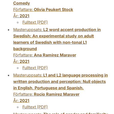
Comedy
Författare:
Olivia Peukert Stock
År:
2021
Fulltext (PDF)
Masteruppsats:
L2 word accent production in
Swedish: An experimental study on adult
learners of Swedish with non-tonal L1
background
Författare:
Ana Ramírez Maraver
År:
2021
Fulltext (PDF)
Masteruppsats:
L1 and L2 language processing in
written production and perception: Null objects
in English, Portuguese and Spanish.
Författare:
Rocio Ramirez Maraver
År:
2021
Fulltext (PDF)