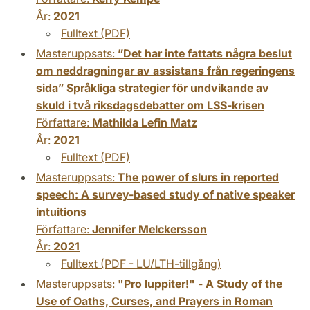
År:
2021
Fulltext (PDF)
Masteruppsats:
”Det har inte fattats några beslut
om neddragningar av assistans från regeringens
sida” Språkliga strategier för undvikande av
skuld i två riksdagsdebatter om LSS-krisen
Författare:
Mathilda Lefin Matz
År:
2021
Fulltext (PDF)
Masteruppsats:
The power of slurs in reported
speech: A survey-based study of native speaker
intuitions
Författare:
Jennifer Melckersson
År:
2021
Fulltext (PDF - LU/LTH-tillgång)
Masteruppsats:
"Pro Iuppiter!" - A Study of the
Use of Oaths, Curses, and Prayers in Roman