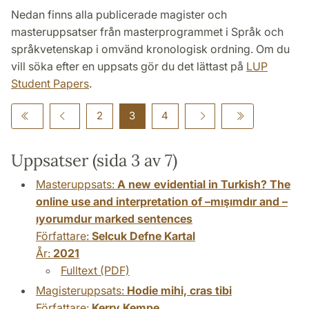
Nedan finns alla publicerade magister och
masteruppsatser från masterprogrammet i Språk och
språkvetenskap i omvänd kronologisk ordning. Om du
vill söka efter en uppsats gör du det lättast på
LUP
Student Papers
.
2
3
4
Uppsatser (sida 3 av 7)
Masteruppsats:
A new evidential in Turkish? The
online use and interpretation of –mışımdır and –
ıyorumdur marked sentences
Författare:
Selcuk Defne Kartal
År:
2021
Fulltext (PDF)
Magisteruppsats:
Hodie mihi, cras tibi
Författare:
Kerry Kempe