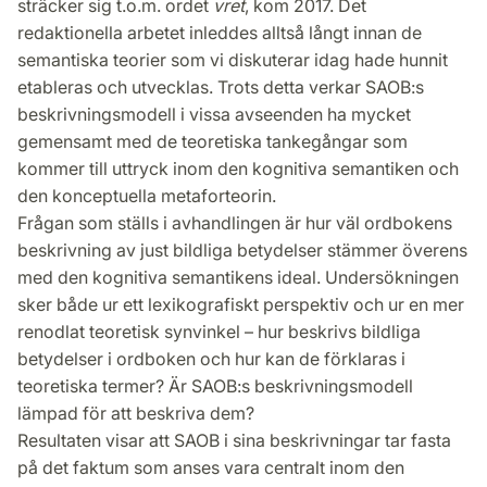
sträcker sig t.o.m. ordet
vret
, kom 2017. Det
redaktionella arbetet inleddes alltså långt innan de
semantiska teorier som vi diskuterar idag hade hunnit
etableras och utvecklas. Trots detta verkar SAOB:s
beskrivningsmodell i vissa avseenden ha mycket
gemensamt med de teoretiska tankegångar som
kommer till uttryck inom den kognitiva semantiken och
den konceptuella metaforteorin.
Frågan som ställs i avhandlingen är hur väl ordbokens
beskrivning av just bildliga betydelser stämmer överens
med den kognitiva semantikens ideal. Undersökningen
sker både ur ett lexikografiskt perspektiv och ur en mer
renodlat teoretisk synvinkel – hur beskrivs bildliga
betydelser i ordboken och hur kan de förklaras i
teoretiska termer? Är SAOB:s beskrivningsmodell
lämpad för att beskriva dem?
Resultaten visar att SAOB i sina beskrivningar tar fasta
på det faktum som anses vara centralt inom den