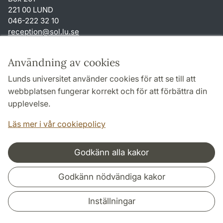
221 00 LUND
046-222 32 10
reception
@
sol.lu
.
se
Genvägar
Användning av cookies
Om webbplatsen och cookies
Lunds universitet använder cookies för att se till att
Behandling av personuppgifter
webbplatsen fungerar korrekt och för att förbättra din
Tillgänglighetsredogörelse
upplevelse.
TYPO3-login
Läs mer i vår cookiepolicy
Godkänn alla kakor
Samarbeten och nätverk
Godkänn nödvändiga kakor
Inställningar