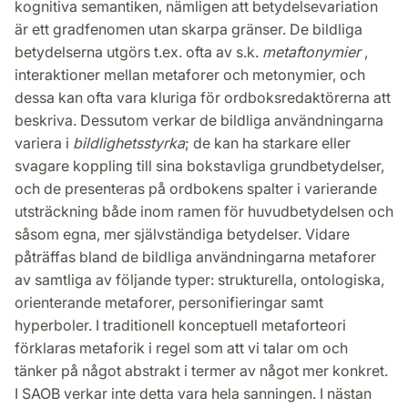
kognitiva semantiken, nämligen att betydelsevariation
är ett gradfenomen utan skarpa gränser. De bildliga
betydelserna utgörs t.ex. ofta av s.k.
metaftonymier
,
interaktioner mellan metaforer och metonymier, och
dessa kan ofta vara kluriga för ordboksredaktörerna att
beskriva. Dessutom verkar de bildliga användningarna
variera i
bildlighetsstyrka
; de kan ha starkare eller
svagare koppling till sina bokstavliga grundbetydelser,
och de presenteras på ordbokens spalter i varierande
utsträckning både inom ramen för huvudbetydelsen och
såsom egna, mer självständiga betydelser. Vidare
påträffas bland de bildliga användningarna metaforer
av samtliga av följande typer: strukturella, ontologiska,
orienterande metaforer, personifieringar samt
hyperboler. I traditionell konceptuell metaforteori
förklaras metaforik i regel som att vi talar om och
tänker på något abstrakt i termer av något mer konkret.
I SAOB verkar inte detta vara hela sanningen. I nästan