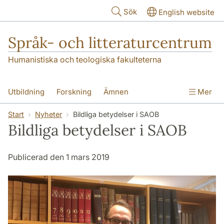
Hoppa till huvudinnehåll
Sök
English website
Språk- och litteraturcentrum
Humanistiska och teologiska fakulteterna
Utbildning
Forskning
Ämnen
Mer
SOL-husen
Kontakt
Institutionen
Start
Nyheter
Bildliga betydelser i SAOB
Bildliga betydelser i SAOB
översättning till svenska
Publicerad den 1 mars 2019