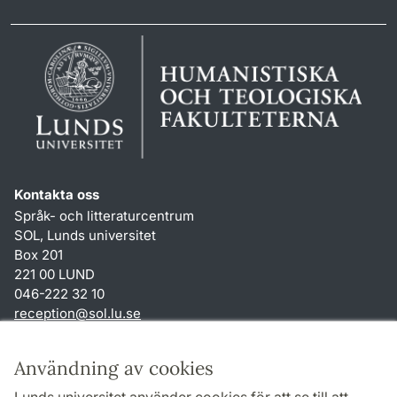
Kontakta oss
Språk- och litteraturcentrum
SOL, Lunds universitet
Box 201
221 00 LUND
046-222 32 10
reception
@
sol.lu
.
se
Genvägar
Användning av cookies
Om webbplatsen och cookies