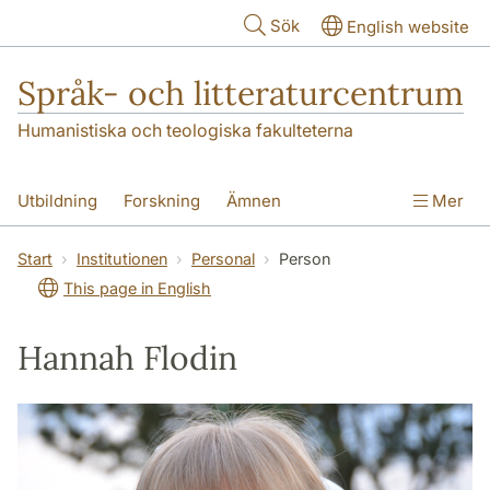
Hoppa till huvudinnehåll
Sök
English website
Språk- och litteraturcentrum
Humanistiska och teologiska fakulteterna
Utbildning
Forskning
Ämnen
Mer
SOL-husen
Kontakt
Institutionen
Start
Institutionen
Personal
Person
This page in English
översättning till svenska
Hannah Flodin