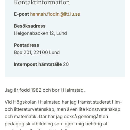
Kontaktinformation
E-post
hannah.flodin
@
litt.lu
.
se
Besöksadress
Helgonabacken 12, Lund
Postadress
Box 201, 221 00 Lund
Internpost hämtställe
20
Jag är född 1982 och bor i Halmstad.
Vid Högskolan i Halmstad har jag främst studerat film-
och litteraturvetenskap, men även lite konstvetenskap
och matematik. Där har jag också genomgått en
pedagogisk utbildning som gjort mig behörig att