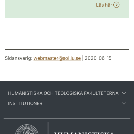
Läs här
Sidansvarig:
webmaster
@
sol.lu
.
se
| 2020-06-15
HUMANISTISKA OCH TEOLOGISKA FAKULTETERNA
INSTITUTIONER