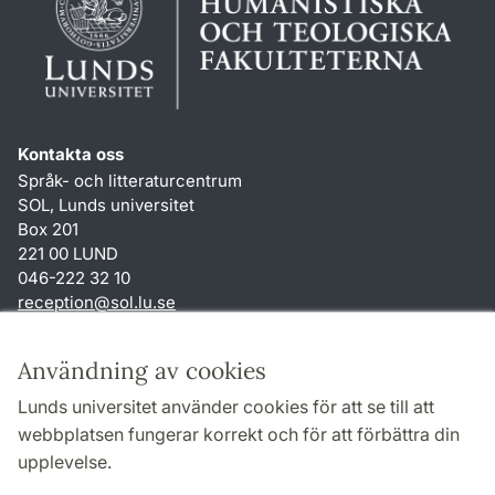
Kontakta oss
Språk- och litteraturcentrum
SOL, Lunds universitet
Box 201
221 00 LUND
046-222 32 10
reception
@
sol.lu
.
se
Genvägar
Användning av cookies
Om webbplatsen och cookies
Lunds universitet använder cookies för att se till att
Behandling av personuppgifter
webbplatsen fungerar korrekt och för att förbättra din
Tillgänglighetsredogörelse
upplevelse.
TYPO3-login