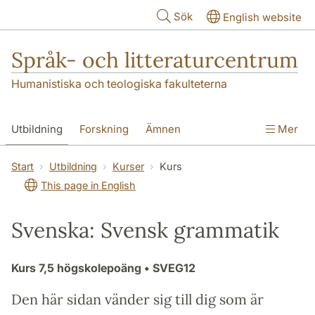
Hoppa till huvudinnehåll
Sök
English website
Språk- och litteraturcentrum
Humanistiska och teologiska fakulteterna
Utbildning
Forskning
Ämnen
Mer
SOL-husen
Kontakt
Institutionen
Start
Utbildning
Kurser
Kurs
This page in English
översättning till svenska
Svenska: Svensk grammatik
Kurs
7,5 högskolepoäng
• SVEG12
Den här sidan vänder sig till dig som är