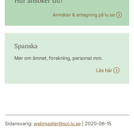
Hur ansöker du?
Anmälan & antagning på lu.se
Spanska
Mer om ämnet, forskning, personal mm.
Läs här
Sidansvarig:
webmaster
@
sol.lu
.
se
| 2020-06-15