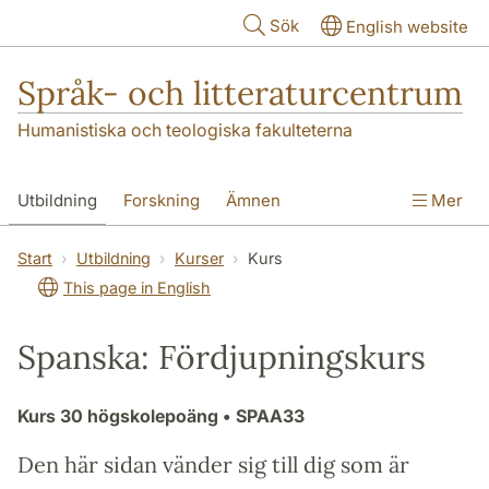
Hoppa till huvudinnehåll
Sök
English website
Språk- och litteraturcentrum
Humanistiska och teologiska fakulteterna
Utbildning
Forskning
Ämnen
Mer
SOL-husen
Kontakt
Institutionen
Start
Utbildning
Kurser
Kurs
This page in English
översättning till svenska
Spanska: Fördjupningskurs
Kurs
30 högskolepoäng
• SPAA33
Den här sidan vänder sig till dig som är