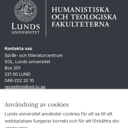
Kontakta oss
Språk- och litteraturcentrum
SOL, Lunds universitet
Box 201
221 00 LUND
046-222 32 10
reception
@
sol.lu
.
se
Genvägar
Användning av cookies
Om webbplatsen och cookies
Lunds universitet använder cookies för att se till att
Behandling av personuppgifter
webbplatsen fungerar korrekt och för att förbättra din
Tillgänglighetsredogörelse