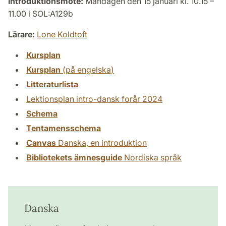
Introduktionsmöte:
Måndagen den 15 januari kl. 10.15 –
11.00 i SOL:A129b
Lärare:
Lone Koldtoft
Kursplan
Kursplan
(på engelska)
Litteraturlista
Lektionsplan intro-dansk forår 2024
Schema
Tentamensschema
Canvas
Danska, en introduktion
Bibliotekets ämnesguide
Nordiska språk
Danska