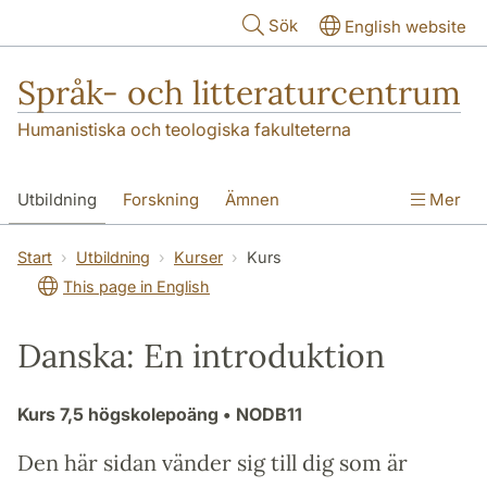
Hoppa till huvudinnehåll
Sök
English website
Språk- och litteraturcentrum
Humanistiska och teologiska fakulteterna
Utbildning
Forskning
Ämnen
Mer
SOL-husen
Kontakt
Institutionen
Start
Utbildning
Kurser
Kurs
This page in English
översättning till svenska
Danska: En introduktion
Kurs
7,5 högskolepoäng
• NODB11
Den här sidan vänder sig till dig som är