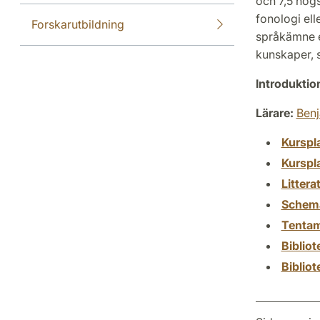
och 7,5 hög
fonologi el
Forskarutbildning
språkämne el
kunskaper, 
Introdukti
Lärare:
Ben
Kurspl
Kurspl
Littera
Schem
Tenta
Biblio
Biblio