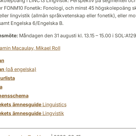
skolepoäng i LINC13 Lingvistik: Perspektiv på segmentell oc
ler FONM10 Fonetik: Fonologi, och minst 45 högskolepoäng ska
ler lingvistik (allmän språkvetenskap eller fonetik), eller m
samt Engelska 6/Engelska B.
onsmöte:
Måndagen den 31 augusti kl. 13.15 – 15.00 i SOL:A12
jamin Macaulay,
Mikael Roll
an
an
(på engelska)
turlista
a
mensschema
tekets ämnesguide
Linguistics
tekets ämnesguide
Lingvistik