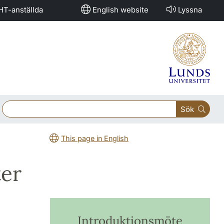
HT-anställda
English website
Lyssna
Sök
This page in English
ter
Introduktionsmöte