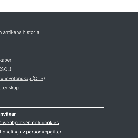
h antikens historia
skaper
 (SOL)
gionsvetenskap (CTR)
vetenskap
nvägar
 webbplatsen och cookies
handling av personuppgifter