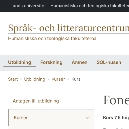
Hoppa till huvudinnehåll
Lunds universitet
Humanistiska och teologiska fakultete
Språk- och litteraturcentru
Humanistiska och teologiska fakulteterna
Utbildning
Forskning
Ämnen
SOL-husen
Start
Utbildning
Kurser
Kurs
Fone
Antagen till utbildning
Kurser
Kurs
7,5 h