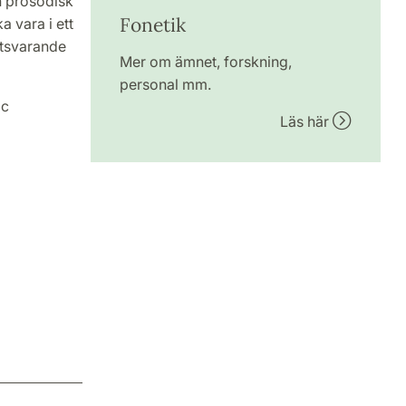
h prosodisk
Fonetik
 vara i ett
otsvarande
Mer om ämnet, forskning,
personal mm.
9c
Läs här