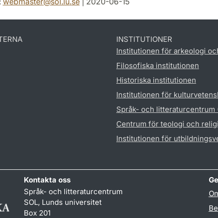
:
webmaster
@
sol.lu
.
se
| 2020-06-15
TERNA
INSTITUTIONER
Institutionen för arkeologi oc
Filosofiska institutionen
Historiska institutionen
Institutionen för kulturveten
Språk- och litteraturcentrum
Centrum för teologi och reli
Institutionen för utbildnings
Kontakta oss
Ge
Språk- och litteraturcentrum
Om
SOL, Lunds universitet
Be
Box 201