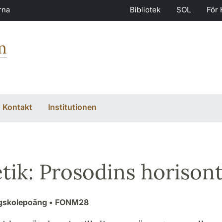
rna
Bibliotek
SOL
För 
m
Kontakt
Institutionen
tik: Prosodins horison
ögskolepoäng
• FONM28