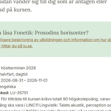
idan vänder sig till dig som är antagen eller
ad på kursen.
u läsa Fonetik: Prosodins horisonter?
rligare beskrivning av utbildningen och information om hur d
hittar du på lu.se.
höstterminen 2026
halvfart, dagtid
2026-08-31 – 2026-11-01
engelska
skod:
LU-35751
För tillträde till kursen krävs totalt 90 högskolepoäng, varav 
g ska vara i LINC11 Lingvistik: Talets akustik, perception o