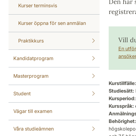
Den här s
Kurser terminsvis
registrer
Kurser öppna för sen anmälan
Vill d
Praktikkurs
En utfö
ansöker 
Kandidatprogram
Masterprogram
Kurstillfälle:
Studiesätt:
Student
Kursperiod:
Kursspråk:
Vägar till examen
Anmälning
Behörighet:
Våra studieämnen
högskolepoän