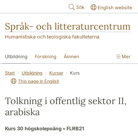
Hoppa till huvudinnehåll
Sök
English website
Språk- och litteraturcentrum
Humanistiska och teologiska fakulteterna
Utbildning
Forskning
Ämnen
Mer
SOL-husen
Kontakt
Institutionen
Start
Utbildning
Kurser
Kurs
This page in English
översättning till svenska
Tolkning i offentlig sektor II,
arabiska
Kurs
30 högskolepoäng
• FLRB21