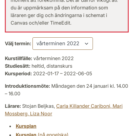
moment att förekomma. Det är därför viktigt att
du är uppmärksam på den information som
läraren ger dig och ändringarna i schemat i
Canvas och/eller TimeEdit.
Välj termin:
Kurstillfälle:
vårterminen 2022
Studiesätt:
heltid, distanskurs
Kursperiod:
2022-01-17 – 2022-06-05
Introduktionsmöte:
Måndagen den 24 januari kl. 14.00
– 16.00
Lärare:
Stojan Beljkas,
Carla Killander Cariboni,
Mari
Mossberg,
Liza Noor
Kursplan
Kursplan
(på engelska)