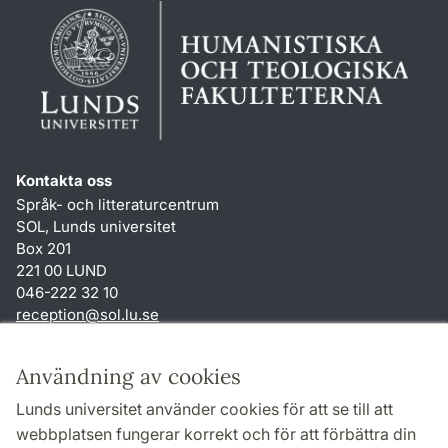
Kontakta oss
Språk- och litteraturcentrum
SOL, Lunds universitet
Box 201
221 00 LUND
046-222 32 10
reception
@
sol.lu
.
se
Genvägar
Användning av cookies
Om webbplatsen och cookies
Lunds universitet använder cookies för att se till att
Behandling av personuppgifter
webbplatsen fungerar korrekt och för att förbättra din