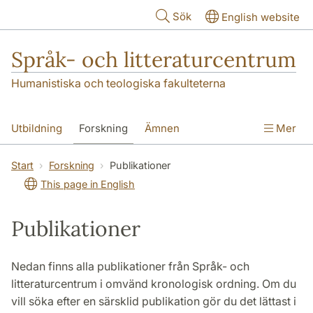
Hoppa till huvudinnehåll
Sök
English website
Språk- och litteraturcentrum
Humanistiska och teologiska fakulteterna
Utbildning
Forskning
Ämnen
Mer
SOL-husen
Kontakt
Institutionen
Start
Forskning
Publikationer
This page in English
översättning till svenska
Publikationer
Nedan finns alla publikationer från Språk- och
litteraturcentrum i omvänd kronologisk ordning. Om du
vill söka efter en särsklid publikation gör du det lättast i