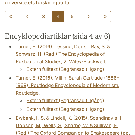
universitetets forskningportal
.
3
4
5
Encyklopediartiklar (sida 4 av 6)
Turner, E. (2016). Lessing, Doris. I Ray, S. &
Schwarz, H. (Red.) The Encyclopedia of
Postcolonial Studies, 2. Wiley-Blackwell.
Extern fulltext (Begränsad tillgång)
Turner, E. (2016). Millin, Sarah Gertrude (1888–
1968). Routledge Encyclopedia of Modernism.
Routledge.
Extern fulltext (Begränsad tillgång)
Extern fulltext (Begränsad tillgång)
Ewbank, I.-S. & Lindell, K. (2015). Scandinavia. I
Dobson, M., Wells, S., Sharpe, W. & Sullivan, E.
(Red.) The Oxford Companion to Shakespeare (pp.