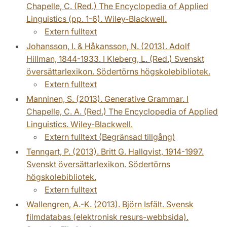
Chapelle, C. (Red.) The Encyclopedia of Applied
Linguistics (pp. 1-6). Wiley-Blackwell.
Extern fulltext
Johansson, I. & Håkansson, N. (2013). Adolf
Hillman, 1844-1933. I Kleberg, L. (Red.) Svenskt
översättarlexikon. Södertörns högskolebibliotek.
Extern fulltext
Manninen, S. (2013). Generative Grammar. I
Chapelle, C. A. (Red.) The Encyclopedia of Applied
Linguistics. Wiley-Blackwell.
Extern fulltext (Begränsad tillgång)
Tenngart, P. (2013). Britt G. Hallqvist, 1914-1997.
Svenskt översättarlexikon. Södertörns
högskolebibliotek.
Extern fulltext
Wallengren, A.-K. (2013). Björn Isfält. Svensk
filmdatabas (elektronisk resurs-webbsida).