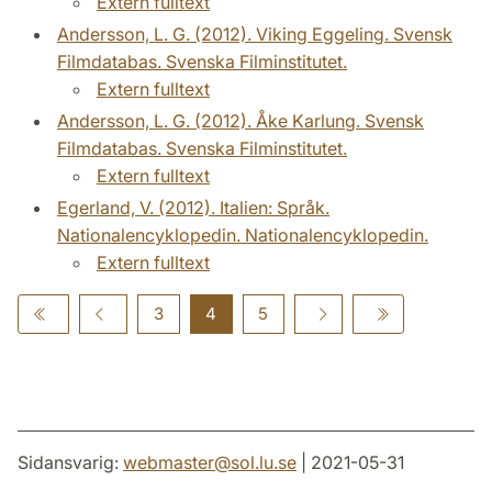
Extern fulltext
Andersson, L. G. (2012). Viking Eggeling. Svensk
Filmdatabas. Svenska Filminstitutet.
Extern fulltext
Andersson, L. G. (2012). Åke Karlung. Svensk
Filmdatabas. Svenska Filminstitutet.
Extern fulltext
Egerland, V. (2012). Italien: Språk.
Nationalencyklopedin. Nationalencyklopedin.
Extern fulltext
3
4
5
Sidansvarig:
webmaster
@
sol.lu
.
se
| 2021-05-31