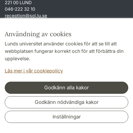
221 00 LUND
046-222 32 10
reception
@
sol.lu
.
se
Genvägar
Användning av cookies
Om webbplatsen och cookies
Lunds universitet använder cookies för att se till att
Behandling av personuppgifter
webbplatsen fungerar korrekt och för att förbättra din
Tillgänglighetsredogörelse
upplevelse.
TYPO3-login
Läs mer i vår cookiepolicy
Godkänn alla kakor
Samarbeten och nätverk
Godkänn nödvändiga kakor
Inställningar