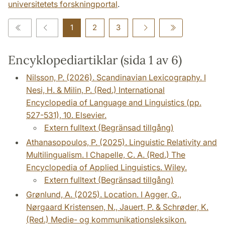
universitetets forskningportal
.
1
2
3
Encyklopediartiklar (sida 1 av 6)
Nilsson, P. (2026). Scandinavian Lexicography. I
Nesi, H. & Milin, P. (Red.) International
Encyclopedia of Language and Linguistics (pp.
527-531), 10. Elsevier.
Extern fulltext (Begränsad tillgång)
Athanasopoulos, P. (2025). Linguistic Relativity and
Multilingualism. I Chapelle, C. A. (Red.) The
Encyclopedia of Applied Linguistics. Wiley.
Extern fulltext (Begränsad tillgång)
Grønlund, A. (2025). Location. I Agger, G.,
Nørgaard Kristensen, N., Jauert, P. & Schrøder, K.
(Red.) Medie- og kommunikationsleksikon.