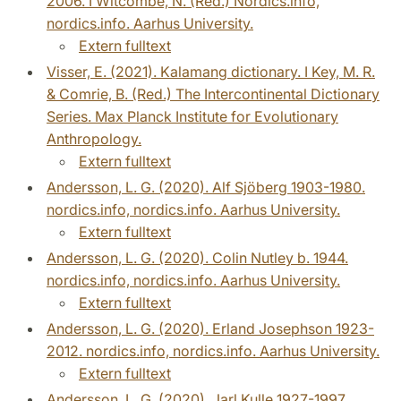
2006. I Witcombe, N. (Red.) Nordics.info,
nordics.info. Aarhus University.
Extern fulltext
Visser, E. (2021). Kalamang dictionary. I Key, M. R.
& Comrie, B. (Red.) The Intercontinental Dictionary
Series. Max Planck Institute for Evolutionary
Anthropology.
Extern fulltext
Andersson, L. G. (2020). Alf Sjöberg 1903-1980.
nordics.info, nordics.info. Aarhus University.
Extern fulltext
Andersson, L. G. (2020). Colin Nutley b. 1944.
nordics.info, nordics.info. Aarhus University.
Extern fulltext
Andersson, L. G. (2020). Erland Josephson 1923-
2012. nordics.info, nordics.info. Aarhus University.
Extern fulltext
Andersson, L. G. (2020). Jarl Kulle 1927-1997.