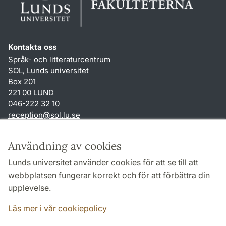
Kontakta oss
Språk- och litteraturcentrum
SOL, Lunds universitet
Box 201
221 00 LUND
046-222 32 10
reception
@
sol.lu
.
se
Genvägar
Användning av cookies
Om webbplatsen och cookies
Lunds universitet använder cookies för att se till att
Behandling av personuppgifter
webbplatsen fungerar korrekt och för att förbättra din
Tillgänglighetsredogörelse
upplevelse.
TYPO3-login
Läs mer i vår cookiepolicy