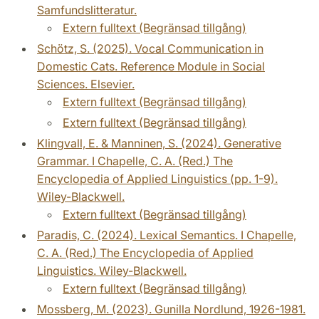
Samfundslitteratur.
Extern fulltext (Begränsad tillgång)
Schötz, S. (2025). Vocal Communication in
Domestic Cats. Reference Module in Social
Sciences. Elsevier.
Extern fulltext (Begränsad tillgång)
Extern fulltext (Begränsad tillgång)
Klingvall, E. & Manninen, S. (2024). Generative
Grammar. I Chapelle, C. A. (Red.) The
Encyclopedia of Applied Linguistics (pp. 1-9).
Wiley-Blackwell.
Extern fulltext (Begränsad tillgång)
Paradis, C. (2024). Lexical Semantics. I Chapelle,
C. A. (Red.) The Encyclopedia of Applied
Linguistics. Wiley-Blackwell.
Extern fulltext (Begränsad tillgång)
Mossberg, M. (2023). Gunilla Nordlund, 1926-1981.