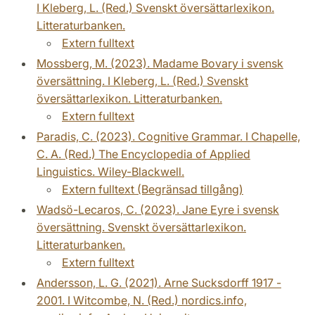
I Kleberg, L. (Red.) Svenskt översättarlexikon.
Litteraturbanken.
Extern fulltext
Mossberg, M. (2023). Madame Bovary i svensk
översättning. I Kleberg, L. (Red.) Svenskt
översättarlexikon. Litteraturbanken.
Extern fulltext
Paradis, C. (2023). Cognitive Grammar. I Chapelle,
C. A. (Red.) The Encyclopedia of Applied
Linguistics. Wiley-Blackwell.
Extern fulltext (Begränsad tillgång)
Wadsö-Lecaros, C. (2023). Jane Eyre i svensk
översättning. Svenskt översättarlexikon.
Litteraturbanken.
Extern fulltext
Andersson, L. G. (2021). Arne Sucksdorff 1917 -
2001. I Witcombe, N. (Red.) nordics.info,