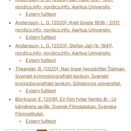
nordics.info, nordics.info. Aarhus University.
Extern fulltext
Andersson, L. G. (2020). Kjell Grede 1936 -­ 2017.
nordics.info, nordics.info. Aarhus University.
Extern fulltext
Andersson, L. G. (2020). Stefan Jarl (b. 1941).
nordics.info, nordics.info. Aarhus University.
Extern fulltext
Theander, B. (2020). Nan Inger Iwosdotter Östman.
Svenskt kvinnobiografiskt lexikon, Svenskt
kvinnobiografiskt lexikon. Göteborgs universitet.
Extern fulltext
Björklund, E. (2019). En film fyller femtio år : Ur
kärlekens språk. Svensk Filmdatabas. Svenska
Filminstitutet.
Extern fulltext