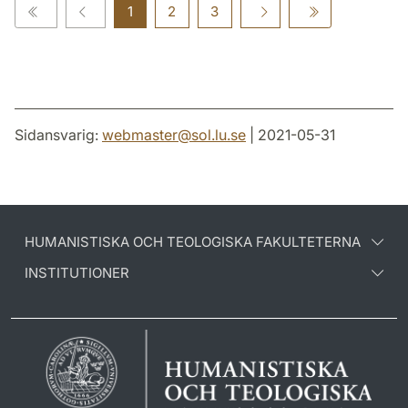
1
2
3
Sidansvarig:
webmaster
@
sol.lu
.
se
| 2021-05-31
HUMANISTISKA OCH TEOLOGISKA FAKULTETERNA
INSTITUTIONER