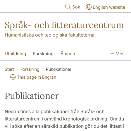
Hoppa till huvudinnehåll
Sök
English website
Språk- och litteraturcentrum
Humanistiska och teologiska fakulteterna
Utbildning
Forskning
Ämnen
Mer
SOL-husen
Kontakt
Institutionen
Start
Forskning
Publikationer
This page in English
översättning till svenska
Publikationer
Nedan finns alla publikationer från Språk- och
litteraturcentrum i omvänd kronologisk ordning. Om du
vill söka efter en särsklid publikation gör du det lättast i