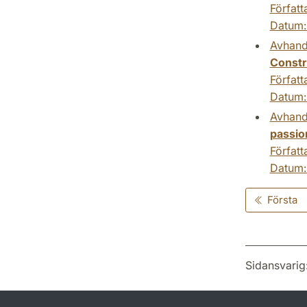
Författ
Datum
Avhand
Constr
Författ
Datum
Avhand
passio
Författ
Datum
Första
Sidansvarig