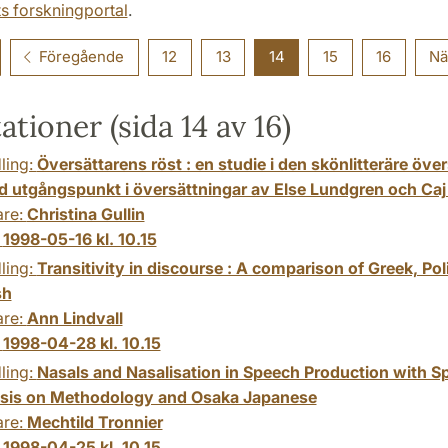
ts forskningportal
.
Föregående
12
13
14
15
16
Nä
ationer (sida 14 av 16)
ling:
Översättarens röst : en studie i den skönlitteräre öve
ed utgångspunkt i översättningar av Else Lundgren och Ca
are:
Christina Gullin
:
1998-05-16 kl. 10.15
ling:
Transitivity in discourse : A comparison of Greek, Po
sh
are:
Ann Lindvall
:
1998-04-28 kl. 10.15
ling:
Nasals and Nasalisation in Speech Production with Sp
is on Methodology and Osaka Japanese
are:
Mechtild Tronnier
:
1998-04-25 kl. 10.15