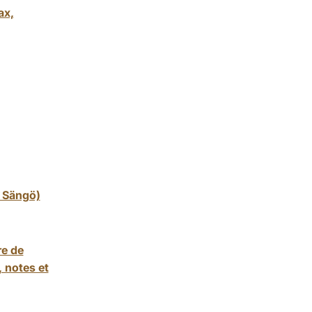
ax,
 Sängö)
re de
 notes et