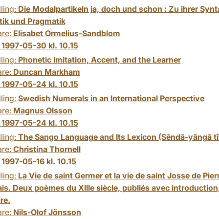
ling:
Die Modalpartikeln ja, doch und schon : Zu ihrer Synt
ik und Pragmatik
are:
Elisabet Ormelius-Sandblom
:
1997-05-30 kl. 10.15
ling:
Phonetic Imitation, Accent, and the Learner
are:
Duncan Markham
:
1997-05-24 kl. 10.15
ling:
Swedish Numerals in an International Perspective
are:
Magnus Olsson
:
1997-05-24 kl. 10.15
ling:
The Sango Language and Its Lexicon (Sêndâ-yângâ tî
are:
Christina Thornell
:
1997-05-16 kl. 10.15
ling:
La Vie de saint Germer et la vie de saint Josse de Pier
s. Deux poèmes du XIIIe siècle, publiés avec introduction,
re.
are:
Nils-Olof Jönsson