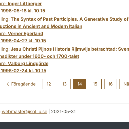
are:
Inger Littberger
:
1996-05-18 kl. 10.15
ling:
The Syntax of Past Participles. A Generative Study of
uctions in Ancient and Modern Italian
are:
Verner Egerland
:
1996-04-27 kl. 10.15
ling:
Jesu Christi Pijnos Historia Rijmwijs betrachtad: Sve
nsdikter under 1600- och 1700-talet
are:
Valborg Lindgärde
:
1996-02-24 kl. 10.15
Föregående
12
13
14
15
16
Nä
:
webmaster
@
sol.lu
.
se
| 2021-05-31