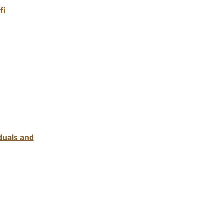
fi
duals and