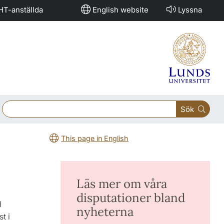
HT-anställda
English website
Lyssna
Sök
This page in English
Läs mer om våra
disputationer bland
d
nyheterna
t i