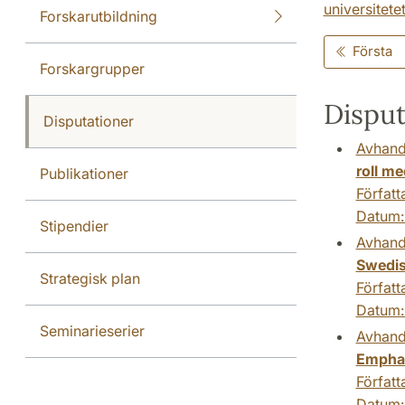
universitete
Forskarutbildning
Första
Forskargrupper
Disput
Disputationer
Avhand
roll m
Publikationer
Författ
Datum
Stipendier
Avhand
Swedi
Strategisk plan
Författ
Datum
Seminarieserier
Avhand
Emphas
Författ
Datum