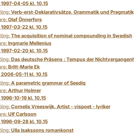
:
1997-04-05 kl. 10.15
ling:
Verb-erst-Deklarativsätze. Grammatik und Pragmatik
are:
Olaf Önnerfors
:
1997-03-22 kl. 10.15
ling:
The acquisition of nominal compounding in Swedish
are:
Ingmarie Mellenius
:
1997-02-20 kl. 10.15
ling:
Das deutsche Präsens : Tempus der Nichtvergangenh
are:
Britt-Marie Ek
:
2006-05-11 kl. 10.15
ling:
A parametric grammar of Seediq
are:
Arthur Holmer
:
1996-10-19 kl. 10.15
ling:
Cornelis Vreeswijk. Artist - vispoet - lyriker
are:
Ulf Carlsson
:
1996-09-28 kl. 10.15
ling:
Ulla Isakssons romankonst