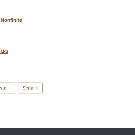
 Nonfinite
nska
sta
Sista