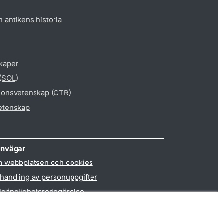
h antikens historia
skaper
 (SOL)
gionsvetenskap (CTR)
vetenskap
nvägar
 webbplatsen och cookies
handling av personuppgifter
llgänglighetsredogörelse
PO3-login