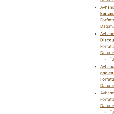
Avhand
konzep
Författ
Datum
Avhand
Discou
Författ
Datum
Fu
Avhand
ancien
Författ
Datum
Avhand
Författ
Datum
Fu