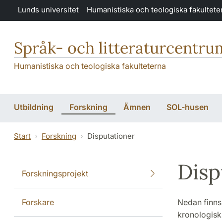
Hoppa till huvudinnehåll
Lunds universitet
Humanistiska och teologiska fakultete
Språk- och litteraturcentru
Humanistiska och teologiska fakulteterna
Utbildning
Forskning
Ämnen
SOL-husen
Start
Forskning
Disputationer
Disp
Forskningsprojekt
Forskare
Nedan finns 
kronologisk 