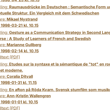
ling:
Raumausdrücke im Deutschen : Semantische Form u
tuelle Struktur. Ein Vergleich mit dem Schwedischen
are:
Mikael Nystrand
:
1998-03-21 kl. 10.15
ling:
Gesture as a Communication Strategy in Second La
rse : A Study of Learners of French and Swedish
are:
Marianne Gullberg
:
1998-02-14 kl. 10.15
lltext (PDF)
ling:
Etudes sur la syntaxe et la sémantique de "tot" en r
 et moderne.
are:
Coralia Ditvall
:
1998-01-31 kl. 11.15
ling:
En afton på Röda Kvarn. Svensk stumfilm som musi
are:
Ann-Kristin Wallengren
:
1998-01-01 kl. 10.15
lltext (PDF)