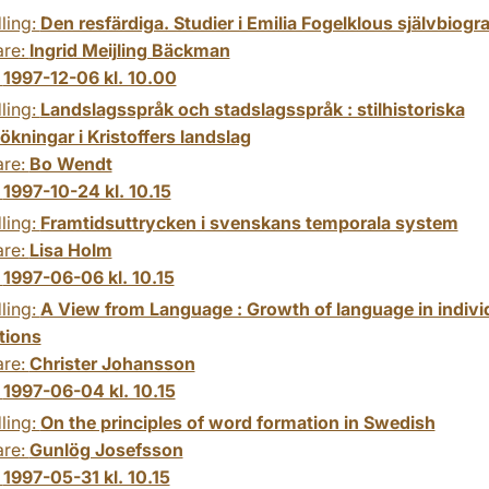
ling:
Den resfärdiga. Studier i Emilia Fogelklous självbiogra
are:
Ingrid Meijling Bäckman
:
1997-12-06 kl. 10.00
ling:
Landslagsspråk och stadslagsspråk : stilhistoriska
kningar i Kristoffers landslag
are:
Bo Wendt
:
1997-10-24 kl. 10.15
ling:
Framtidsuttrycken i svenskans temporala system
are:
Lisa Holm
:
1997-06-06 kl. 10.15
ling:
A View from Language : Growth of language in indivi
tions
are:
Christer Johansson
:
1997-06-04 kl. 10.15
ling:
On the principles of word formation in Swedish
are:
Gunlög Josefsson
:
1997-05-31 kl. 10.15