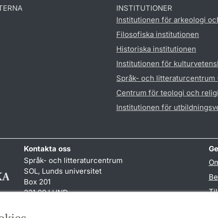
TERNA
INSTITUTIONER
Institutionen för arkeologi oc
Filosofiska institutionen
Historiska institutionen
Institutionen för kulturveten
Språk- och litteraturcentrum
Centrum för teologi och reli
Institutionen för utbildnings
Kontakta oss
Ge
Språk- och litteraturcentrum
Om
SOL, Lunds universitet
Be
Box 201
Ti
221 00 LUND
046-222 32 10
TY
reception
@
sol.lu
.
se