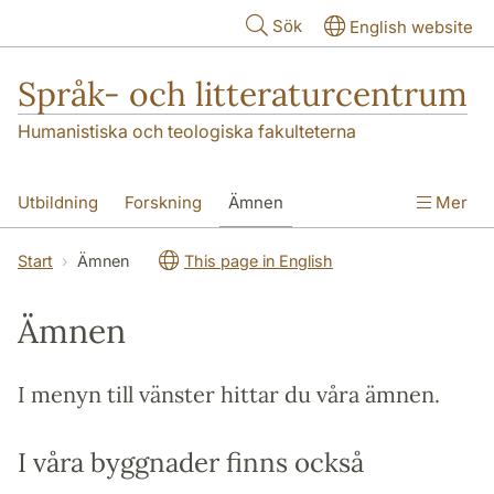
Hoppa till huvudinnehåll
Sök
English website
Språk- och litteraturcentrum
Humanistiska och teologiska fakulteterna
Utbildning
Forskning
Ämnen
Mer
SOL-husen
Kontakt
Institutionen
Start
Ämnen
This page in English
översättning till svenska
Ämnen
I menyn till vänster hittar du våra ämnen.
I våra byggnader finns också