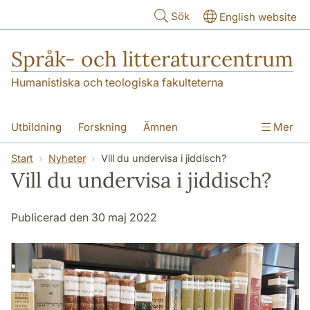
Hoppa till huvudinnehåll
Sök
English website
Språk- och litteraturcentrum
Humanistiska och teologiska fakulteterna
Utbildning
Forskning
Ämnen
Mer
SOL-husen
Kontakt
Institutionen
Start
Nyheter
Vill du undervisa i jiddisch?
Vill du undervisa i jiddisch?
översättning till svenska
Publicerad den 30 maj 2022