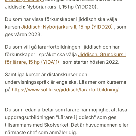
Jiddisch: Nybörjarkurs II, 15 hp (YIDD20).
Du som har vissa förkunskaper i jiddisch ska välja
kursen
Jiddisch: Nybörjarkurs II, 15 hp (YIDD20)
, som
ges våren 2023.
Du som vill gå lärarfortbildningen i jiddisch och har
förkunskaper i språket ska välja
Jiddisch: Grundkurs I
för lärare, 15 hp (YIDA11)
, som startar hösten 2022.
Samtliga kurser är distanskurser och
undervisningsspråk är engelska. Läs mer om kurserna
på
https://www.sol.lu.se/jiddisch/lararfortbildning/
Du som redan arbetar som lärare har möjlighet att läsa
uppdragsutbildningen "Lärare i jiddisch" som ges
tillsammans med Skolverket. Det är huvudmannen eller
närmaste chef som anmäler dig.