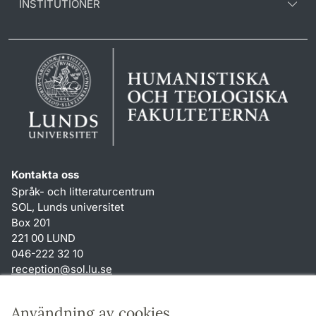
INSTITUTIONER
Kontakta oss
Språk- och litteraturcentrum
SOL, Lunds universitet
Box 201
221 00 LUND
046-222 32 10
reception
@
sol.lu
.
se
Genvägar
Användning av cookies