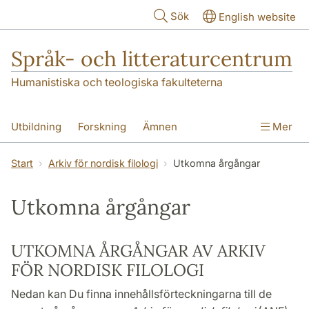
Hoppa till huvudinnehåll
Sök
English website
Språk- och litteraturcentrum
Humanistiska och teologiska fakulteterna
Utbildning
Forskning
Ämnen
Mer
SOL-husen
Kontakt
Institutionen
Start
Arkiv för nordisk filologi
Utkomna årgångar
översättning till svenska
Utkomna årgångar
UTKOMNA ÅRGÅNGAR AV ARKIV
FÖR NORDISK FILOLOGI
Nedan kan Du finna innehållsförteckningarna till de