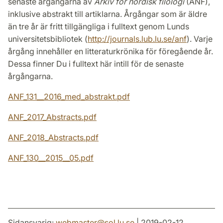
senaste årgångarna av
Arkiv för nordisk filologi
(ANF),
inklusive abstrakt till artiklarna. Årgångar som är äldre
än tre år är fritt tillgängliga i fulltext genom Lunds
universitetsbibliotek (
http://journals.lub.lu.se/anf
). Varje
årgång innehåller en litteraturkrönika för föregående år.
Dessa finner Du i fulltext här intill för de senaste
årgångarna.
ANF_131__2016_med_abstrakt.pdf
ANF_2017_Abstracts.pdf
ANF_2018_Abstracts.pdf
ANF_130__2015__05.pdf
Sidansvarig:
webmaster
@
sol.lu
.
se
| 2019-02-12