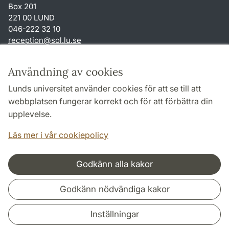
Box 201
221 00 LUND
046-222 32 10
reception
@
sol.lu
.
se
Genvägar
Användning av cookies
Om webbplatsen och cookies
Lunds universitet använder cookies för att se till att
Behandling av personuppgifter
webbplatsen fungerar korrekt och för att förbättra din
Tillgänglighetsredogörelse
upplevelse.
TYPO3-login
Läs mer i vår cookiepolicy
Godkänn alla kakor
Samarbeten och nätverk
Godkänn nödvändiga kakor
Inställningar