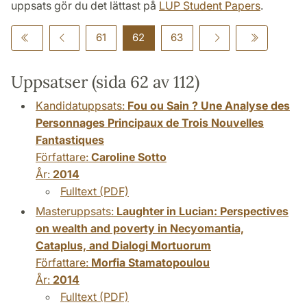
uppsats gör du det lättast på
LUP Student Papers
.
61
62
63
Uppsatser (sida 62 av 112)
Kandidatuppsats:
Fou ou Sain ? Une Analyse des
Personnages Principaux de Trois Nouvelles
Fantastiques
Författare:
Caroline Sotto
År:
2014
Fulltext (PDF)
Masteruppsats:
Laughter in Lucian: Perspectives
on wealth and poverty in Necyomantia,
Cataplus, and Dialogi Mortuorum
Författare:
Morfia Stamatopoulou
År:
2014
Fulltext (PDF)