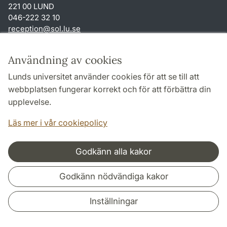
221 00 LUND
046-222 32 10
reception
@
sol.lu
.
se
Genvägar
Användning av cookies
Om webbplatsen och cookies
Lunds universitet använder cookies för att se till att
Behandling av personuppgifter
webbplatsen fungerar korrekt och för att förbättra din
Tillgänglighetsredogörelse
upplevelse.
TYPO3-login
Läs mer i vår cookiepolicy
Godkänn alla kakor
Samarbeten och nätverk
Godkänn nödvändiga kakor
Inställningar