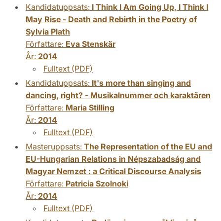
Kandidatuppsats:
I Think I Am Going Up, I Think I
May Rise - Death and Rebirth in the Poetry of
Sylvia Plath
Författare:
Eva Stenskär
År:
2014
Fulltext (PDF)
Kandidatuppsats:
It's more than singing and
dancing, right? - Musikalnummer och karaktären
Författare:
Maria Stilling
År:
2014
Fulltext (PDF)
Masteruppsats:
The Representation of the EU and
EU-Hungarian Relations in Népszabadság and
Magyar Nemzet : a Critical Discourse Analysis
Författare:
Patricia Szolnoki
År:
2014
Fulltext (PDF)