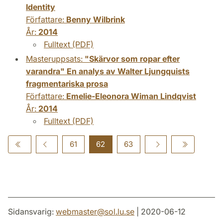
Identity
Författare:
Benny Wilbrink
År:
2014
Fulltext (PDF)
Masteruppsats:
"Skärvor som ropar efter
varandra" En analys av Walter Ljungquists
fragmentariska prosa
Författare:
Emelie-Eleonora Wiman Lindqvist
År:
2014
Fulltext (PDF)
61
62
63
Sidansvarig:
webmaster
@
sol.lu
.
se
| 2020-06-12