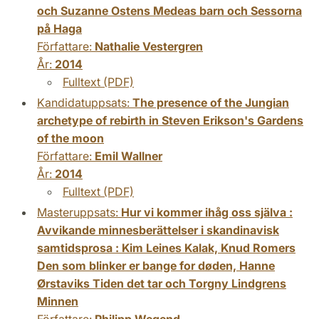
och Suzanne Ostens Medeas barn och Sessorna
på Haga
Författare:
Nathalie Vestergren
År:
2014
Fulltext (PDF)
Kandidatuppsats:
The presence of the Jungian
archetype of rebirth in Steven Erikson's Gardens
of the moon
Författare:
Emil Wallner
År:
2014
Fulltext (PDF)
Masteruppsats:
Hur vi kommer ihåg oss själva :
Avvikande minnesberättelser i skandinavisk
samtidsprosa : Kim Leines Kalak, Knud Romers
Den som blinker er bange for døden, Hanne
Ørstaviks Tiden det tar och Torgny Lindgrens
Minnen
Författare:
Philipp Wegend