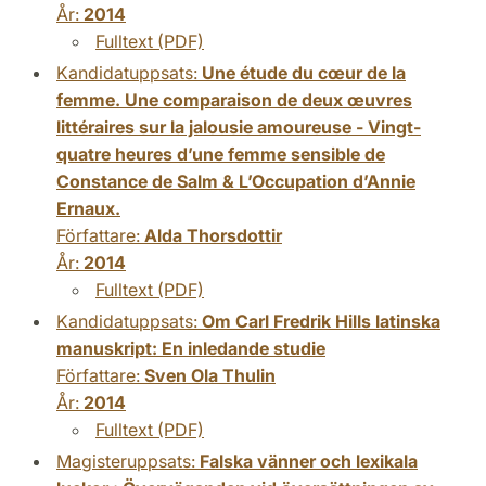
År:
2014
Fulltext (PDF)
Kandidatuppsats:
Une étude du cœur de la
femme. Une comparaison de deux œuvres
littéraires sur la jalousie amoureuse - Vingt-
quatre heures d’une femme sensible de
Constance de Salm & L’Occupation d’Annie
Ernaux.
Författare:
Alda Thorsdottir
År:
2014
Fulltext (PDF)
Kandidatuppsats:
Om Carl Fredrik Hills latinska
manuskript: En inledande studie
Författare:
Sven Ola Thulin
År:
2014
Fulltext (PDF)
Magisteruppsats:
Falska vänner och lexikala