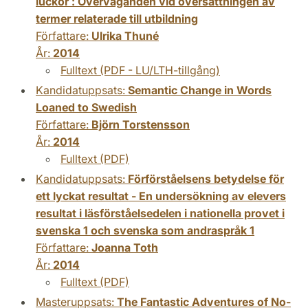
luckor : Överväganden vid översättningen av
termer relaterade till utbildning
Författare:
Ulrika Thuné
År:
2014
Fulltext (PDF - LU/LTH-tillgång)
Kandidatuppsats:
Semantic Change in Words
Loaned to Swedish
Författare:
Björn Torstensson
År:
2014
Fulltext (PDF)
Kandidatuppsats:
Förförståelsens betydelse för
ett lyckat resultat - En undersökning av elevers
resultat i läsförståelsedelen i nationella provet i
svenska 1 och svenska som andraspråk 1
Författare:
Joanna Toth
År:
2014
Fulltext (PDF)
Masteruppsats:
The Fantastic Adventures of No-