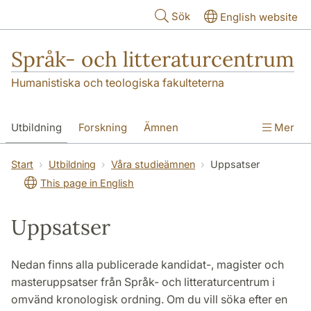
Hoppa till huvudinnehåll
Sök
English website
Språk- och litteraturcentrum
Humanistiska och teologiska fakulteterna
Utbildning
Forskning
Ämnen
Mer
SOL-husen
Kontakt
Institutionen
Start
Utbildning
Våra studieämnen
Uppsatser
This page in English
översättning till svenska
Uppsatser
Nedan finns alla publicerade kandidat-, magister och
masteruppsatser från Språk- och litteraturcentrum i
omvänd kronologisk ordning. Om du vill söka efter en