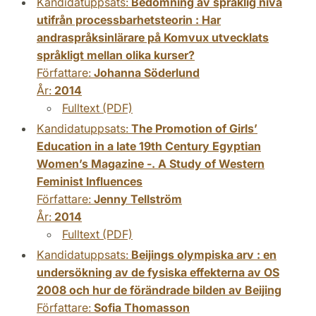
Kandidatuppsats:
Bedömning av språklig nivå
utifrån processbarhetsteorin : Har
andraspråksinlärare på Komvux utvecklats
språkligt mellan olika kurser?
Författare:
Johanna Söderlund
År:
2014
Fulltext (PDF)
Kandidatuppsats:
The Promotion of Girls’
Education in a late 19th Century Egyptian
Women’s Magazine -. A Study of Western
Feminist Influences
Författare:
Jenny Tellström
År:
2014
Fulltext (PDF)
Kandidatuppsats:
Beijings olympiska arv : en
undersökning av de fysiska effekterna av OS
2008 och hur de förändrade bilden av Beijing
Författare:
Sofia Thomasson