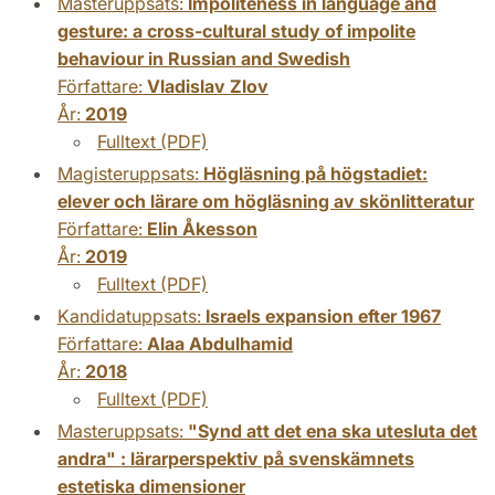
Masteruppsats:
Impoliteness in language and
gesture: a cross-cultural study of impolite
behaviour in Russian and Swedish
Författare:
Vladislav Zlov
År:
2019
Fulltext (PDF)
Magisteruppsats:
Högläsning på högstadiet:
elever och lärare om högläsning av skönlitteratur
Författare:
Elin Åkesson
År:
2019
Fulltext (PDF)
Kandidatuppsats:
Israels expansion efter 1967
Författare:
Alaa Abdulhamid
År:
2018
Fulltext (PDF)
Masteruppsats:
"Synd att det ena ska utesluta det
andra" : lärarperspektiv på svenskämnets
estetiska dimensioner