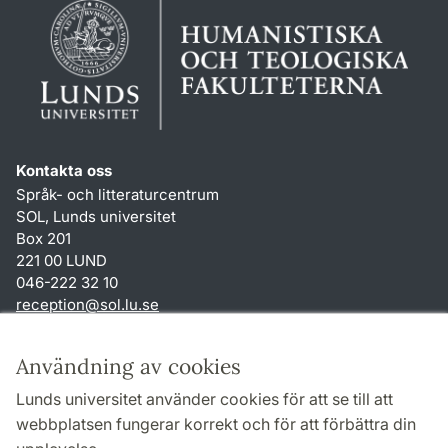
Kontakta oss
Språk- och litteraturcentrum
SOL, Lunds universitet
Box 201
221 00 LUND
046-222 32 10
reception
@
sol.lu
.
se
Genvägar
Användning av cookies
Om webbplatsen och cookies
Lunds universitet använder cookies för att se till att
Behandling av personuppgifter
webbplatsen fungerar korrekt och för att förbättra din
Tillgänglighetsredogörelse