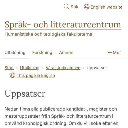
Hoppa till huvudinnehåll
Sök
English website
Språk- och litteraturcentrum
Humanistiska och teologiska fakulteterna
Utbildning
Forskning
Ämnen
Mer
SOL-husen
Kontakt
Institutionen
Start
Utbildning
Våra studieämnen
Uppsatser
This page in English
översättning till svenska
Uppsatser
Nedan finns alla publicerade kandidat-, magister och
masteruppsatser från Språk- och litteraturcentrum i
omvänd kronologisk ordning. Om du vill söka efter en