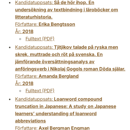
Kandidatuppsats:
Så de hör ihop. En
undersökning av textbindning i läroböcker om
litteraturhistoria.
Författare:
Erika Bengtsson
År:
2018
Fulltext (PDF)
Kandidatuppsats:
Tjitjikov talade på ryska men
skrek, muttrade och röt på svenska. En
jämförande översättningsanalys av
anföringsverb i Nikolaj Gogols roman Döda själar.
Författare:
Amanda Bergland
År:
2018
Fulltext (PDF)
Kandidatuppsats:
Loanword compound
truncation in Japanese: A study on Japanese
learners’ understanding of loanword
abbreviations
Författare:
Axel Bergman Engman