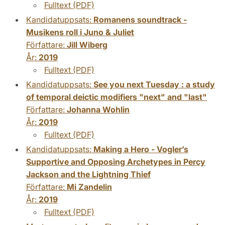
Fulltext (PDF)
Kandidatuppsats:
Romanens soundtrack -
Musikens roll i Juno & Juliet
Författare:
Jill Wiberg
År:
2019
Fulltext (PDF)
Kandidatuppsats:
See you next Tuesday : a study
of temporal deictic modifiers "next" and "last"
Författare:
Johanna Wohlin
År:
2019
Fulltext (PDF)
Kandidatuppsats:
Making a Hero - Vogler’s
Supportive and Opposing Archetypes in Percy
Jackson and the Lightning Thief
Författare:
Mi Zandelin
År:
2019
Fulltext (PDF)