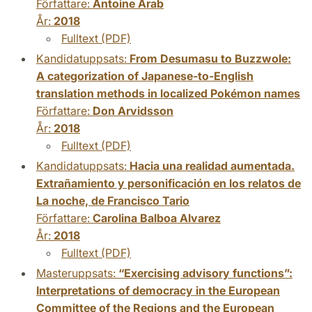
Författare:
Antoine Arab
År:
2018
Fulltext (PDF)
Kandidatuppsats:
From Desumasu to Buzzwole:
A categorization of Japanese-to-English
translation methods in localized Pokémon names
Författare:
Don Arvidsson
År:
2018
Fulltext (PDF)
Kandidatuppsats:
Hacia una realidad aumentada.
Extrañamiento y personificación en los relatos de
La noche, de Francisco Tario
Författare:
Carolina Balboa Alvarez
År:
2018
Fulltext (PDF)
Masteruppsats:
“Exercising advisory functions”:
Interpretations of democracy in the European
Committee of the Regions and the European