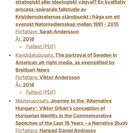
strategiskt eller ideologiskt vägval? En kvalitativ
process-spårande fallstudie av
Kristdemokraternas ståndpunkt i fråga om ett
svenskt Natomedlemskap mellan 1991 - 2015
Författare:
Sarah Andersson
År:
2018
Fulltext (PDF)
Kandidatuppsats:
The portrayal of Sweden in
American alt-right media, as exemplified by
Breitbart News
Författare:
Viktor Andersson
År:
2018
Fulltext (PDF)
Masteruppsats:
Journey to the 'Alternative
Hungary’: Viktor Orbán’s conception of
Hungarian Identity in the Commemorative
Speeches of the Last 16 Years – a Narrative Study
Författare:
Haripad Daniel Andrassy