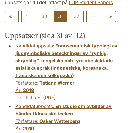
uppsats gör du det lättast på
LUP Student Papers
.
30
31
32
Uppsatser (sida 31 av 112)
Kandidatuppsats:
Fonosemantisk typologi av
ljudsymboliska beteckningar av "rynkig,
skrynklig" i engelska och fyra obesläktade
asiatiska språk (indonesiska, koreanska,
trânaiska och selkup¡ska)
Författare:
Tatjana Werner
År:
2019
Fulltext (PDF)
Kandidatuppsats:
En studie om avbilder av
händer i kinesiska tecken
Författare:
Oskar Wetterberg
År:
2019