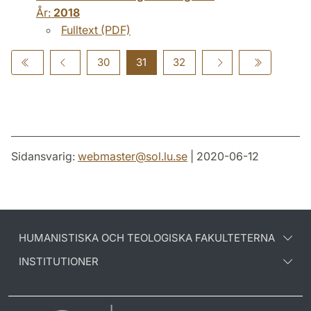
År:
2018
Fulltext (PDF)
30
31
32
Sidansvarig:
webmaster
@
sol.lu
.
se
| 2020-06-12
HUMANISTISKA OCH TEOLOGISKA FAKULTETERNA
INSTITUTIONER