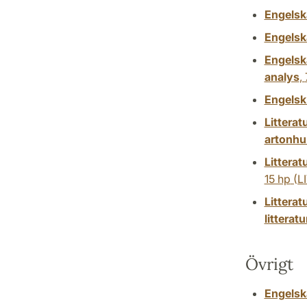
Engelska
Engelsk
Engelsk
analys
,
Engelsk
Litterat
artonhun
Litterat
15 hp
(L
Litterat
litteratu
Övrigt
Engelsk