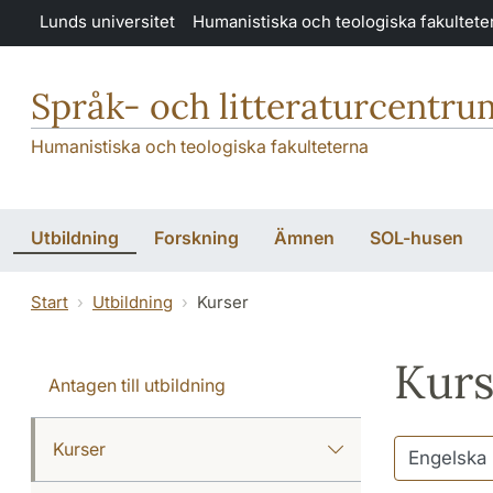
Hoppa till huvudinnehåll
Lunds universitet
Humanistiska och teologiska fakultete
Språk- och litteraturcentru
Humanistiska och teologiska fakulteterna
Utbildning
Forskning
Ämnen
SOL-husen
Start
Utbildning
Kurser
Kurs
Antagen till utbildning
Kurser