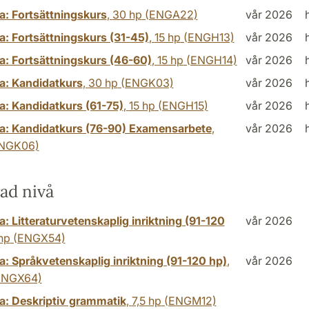
a: Fortsättningskurs
,
30 hp
(ENGA22)
vår 2026
a: Fortsättningskurs (31-45)
,
15 hp
(ENGH13)
vår 2026
a: Fortsättningskurs (46-60)
,
15 hp
(ENGH14)
vår 2026
a: Kandidatkurs
,
30 hp
(ENGK03)
vår 2026
a: Kandidatkurs (61-75)
,
15 hp
(ENGH15)
vår 2026
a: Kandidatkurs (76-90) Examensarbete
,
vår 2026
NGK06)
ad nivå
: Litteraturvetenskaplig inriktning (91-120
vår 2026
hp
(ENGX54)
a: Språkvetenskaplig inriktning (91-120 hp)
,
vår 2026
ENGX64)
a: Deskriptiv grammatik
,
7,5 hp
(ENGM12)