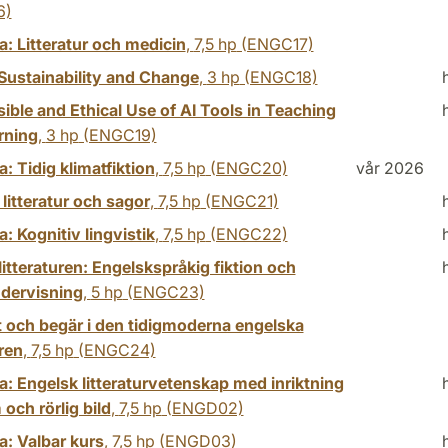
6)
: Litteratur och medicin
,
7,5 hp
(ENGC17)
 Sustainability and Change
,
3 hp
(ENGC18)
ble and Ethical Use of AI Tools in Teaching
rning
,
3 hp
(ENGC19)
: Tidig klimatfiktion
,
7,5 hp
(ENGC20)
vår 2026
litteratur och sagor
,
7,5 hp
(ENGC21)
: Kognitiv lingvistik
,
7,5 hp
(ENGC22)
 litteraturen: Engelskspråkig fiktion och
dervisning
,
5 hp
(ENGC23)
t och begär i den tidigmoderna engelska
uren
,
7,5 hp
(ENGC24)
: Engelsk litteraturvetenskap med inriktning
 och rörlig bild
,
7,5 hp
(ENGD02)
a: Valbar kurs
,
7,5 hp
(ENGD03)