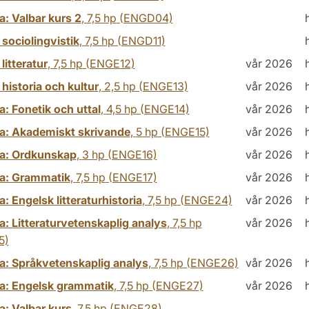
a: Valbar kurs 2
,
7,5 hp
(ENGD04)
sociolingvistik
,
7,5 hp
(ENGD11)
litteratur
,
7,5 hp
(ENGE12)
vår 2026
historia och kultur
,
2,5 hp
(ENGE13)
vår 2026
: Fonetik och uttal
,
4,5 hp
(ENGE14)
vår 2026
a: Akademiskt skrivande
,
5 hp
(ENGE15)
vår 2026
a: Ordkunskap
,
3 hp
(ENGE16)
vår 2026
a: Grammatik
,
7,5 hp
(ENGE17)
vår 2026
: Engelsk litteraturhistoria
,
7,5 hp
(ENGE24)
vår 2026
: Litteraturvetenskaplig analys
,
7,5 hp
vår 2026
5)
a: Språkvetenskaplig analys
,
7,5 hp
(ENGE26)
vår 2026
a: Engelsk grammatik
,
7,5 hp
(ENGE27)
vår 2026
a: Valbar kurs
,
7,5 hp
(ENGE28)