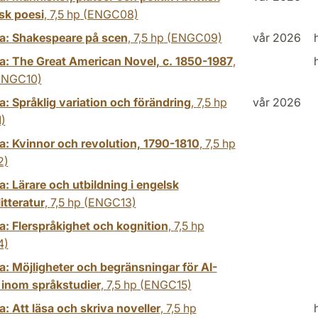
sk poesi
,
7,5 hp
(ENGC08)
a: Shakespeare på scen
,
7,5 hp
(ENGC09)
vår 2026
a: The Great American Novel, c. 1850-1987
,
NGC10)
: Språklig variation och förändring
,
7,5 hp
vår 2026
)
a: Kvinnor och revolution, 1790-1810
,
7,5 hp
2)
: Lärare och utbildning i engelsk
itteratur
,
7,5 hp
(ENGC13)
a: Flerspråkighet och kognition
,
7,5 hp
4)
a: Möjligheter och begränsningar för AI-
 inom språkstudier
,
7,5 hp
(ENGC15)
: Att läsa och skriva noveller
,
7,5 hp