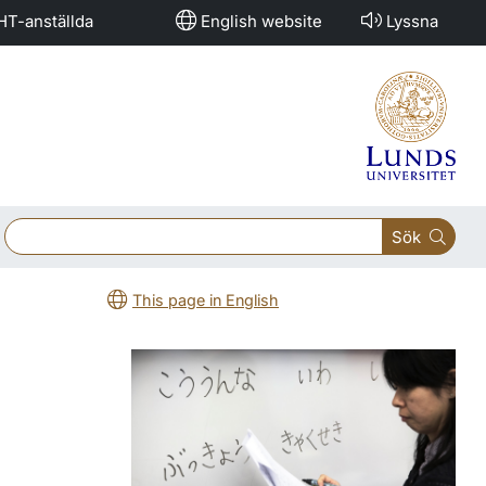
HT-anställda
English website
Lyssna
Sök
This page in English