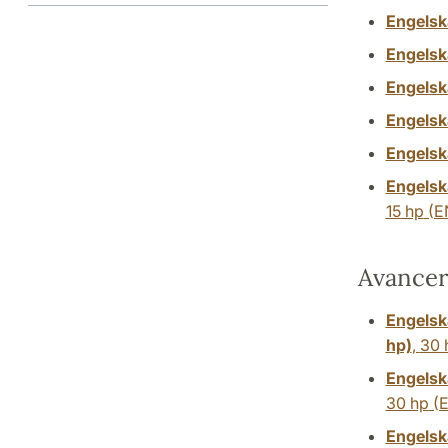
Engelsk
Engelsk
Engelsk
Engelsk
Engelsk
Engelsk
15 hp
(E
Avancer
Engelska
hp)
,
30 
Engelsk
30 hp
(
Engelsk