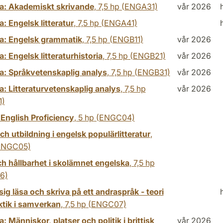
a: Akademiskt skrivande
,
7,5 hp
(ENGA31)
vår 2026
: Engelsk litteratur
,
7,5 hp
(ENGA41)
a: Engelsk grammatik
,
7,5 hp
(ENGB11)
vår 2026
: Engelsk litteraturhistoria
,
7,5 hp
(ENGB21)
vår 2026
a: Språkvetenskaplig analys
,
7,5 hp
(ENGB31)
vår 2026
: Litteraturvetenskaplig analys
,
7,5 hp
vår 2026
1)
 English Proficiency
,
5 hp
(ENGC04)
ch utbildning i engelsk populärlitteratur
,
ENGC05)
ch hållbarhet i skolämnet engelska
,
7,5 hp
6)
 sig läsa och skriva på ett andraspråk - teori
ktik i samverkan
,
7,5 hp
(ENGC07)
: Människor, platser och politik i brittisk
vår 2026