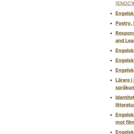
(ENGC1
Engelska
Poetry,
Responsi
and Lea
Engelska
Engelsk 
Engelska
Lärare i
språkun
Identite
litterat
Engelska
mot film
Engelsk