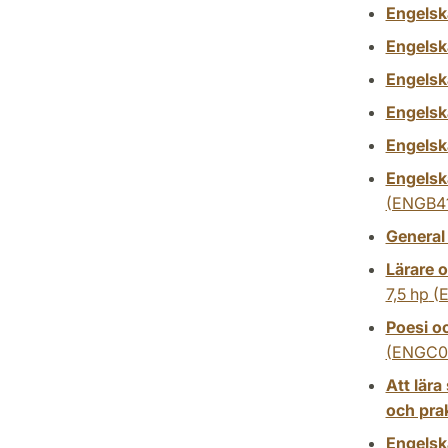
Engelsk
Engelska
Engelsk
Engelska
Engelsk
Engelska
(ENGB4
General
Lärare o
7,5 hp
(
Poesi o
(ENGC0
Att lära
och pra
Engelska