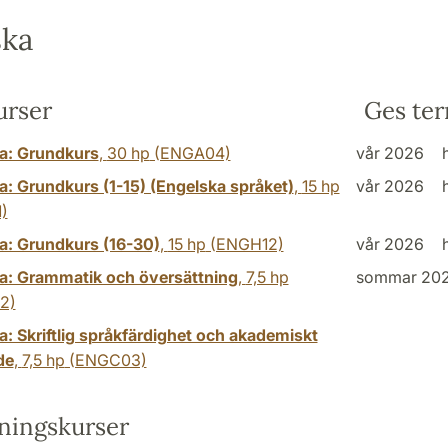
ska
rser
Ges te
a: Grundkurs
,
30 hp
(ENGA04)
vår 2026
a: Grundkurs (1-15) (Engelska språket)
,
15 hp
vår 2026
)
a: Grundkurs (16-30)
,
15 hp
(ENGH12)
vår 2026
a: Grammatik och översättning
,
7,5 hp
sommar 20
2)
: Skriftlig språkfärdighet och akademiskt
de
,
7,5 hp
(ENGC03)
tningskurser