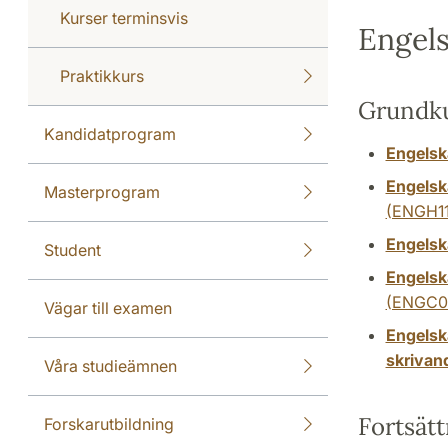
Kurser terminsvis
Engel
Praktikkurs
Grundku
Kandidatprogram
Engelsk
Engelsk
Masterprogram
(ENGH11
Engelsk
Student
Engelsk
(ENGC0
Vägar till examen
Engelska
skrivan
Våra studieämnen
Fortsät
Forskarutbildning