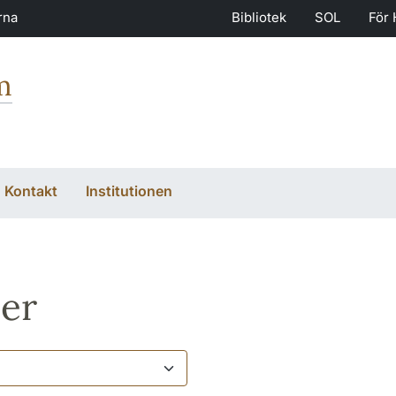
rna
Bibliotek
SOL
För 
m
Kontakt
Institutionen
er