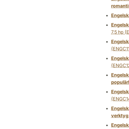
romanti
Engelsk
Engelsk
7,5 hp
(E
Engelska
(ENGC11
Engelsk
(ENGC1
Engelska
populärl
Engelsk
(ENGC1
Engelsk
verktyg
Engelska