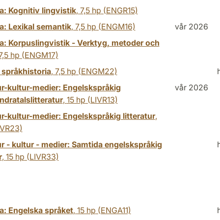
: Kognitiv lingvistik
,
7,5 hp
(ENGR15)
a: Lexikal semantik
,
7,5 hp
(ENGM16)
vår 2026
a: Korpuslingvistik - Verktyg, metoder och
7,5 hp
(ENGM17)
 språkhistoria
,
7,5 hp
(ENGM22)
ur-kultur-medier: Engelskspråkig
vår 2026
dratalslitteratur
,
15 hp
(LIVR13)
ur-kultur-medier: Engelskspråkig litteratur
,
IVR23)
ur - kultur - medier: Samtida engelskspråkig
r
,
15 hp
(LIVR33)
a: Engelska språket
,
15 hp
(ENGA11)