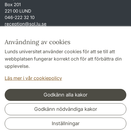
Box 201
221 00 LUND
046-222 32 10
reception
@
sol.lu
.
se
Genvägar
Användning av cookies
Om webbplatsen och cookies
Lunds universitet använder cookies för att se till att
Behandling av personuppgifter
webbplatsen fungerar korrekt och för att förbättra din
Tillgänglighetsredogörelse
upplevelse.
TYPO3-login
Läs mer i vår cookiepolicy
Godkänn alla kakor
Samarbeten och nätverk
Godkänn nödvändiga kakor
Inställningar