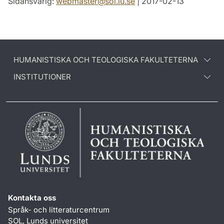
Sidansvarig:
webmaster
@
sol.lu
.
se
| 2017-02-13
HUMANISTISKA OCH TEOLOGISKA FAKULTETERNA
INSTITUTIONER
Kontakta oss
Språk- och litteraturcentrum
SOL, Lunds universitet