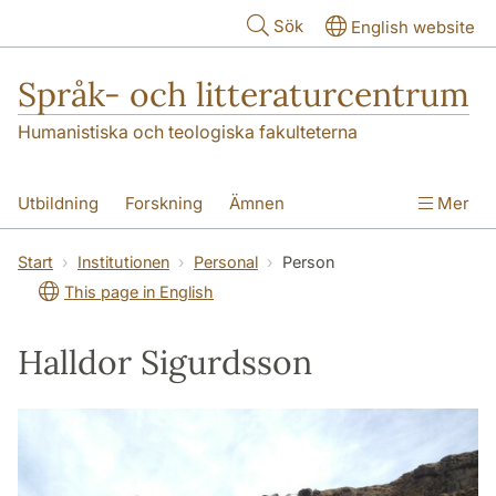
Hoppa till huvudinnehåll
Sök
English website
Språk- och litteraturcentrum
Humanistiska och teologiska fakulteterna
Utbildning
Forskning
Ämnen
Mer
SOL-husen
Kontakt
Institutionen
Start
Institutionen
Personal
Person
This page in English
översättning till svenska
Halldor Sigurdsson